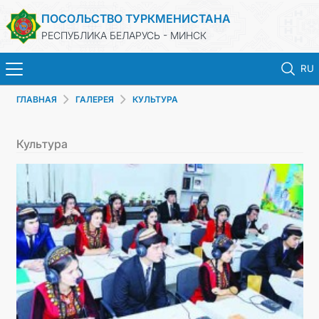
ПОСОЛЬСТВО ТУРКМЕНИСТАНА
РЕСПУБЛИКА БЕЛАРУСЬ - МИНСК
RU
ГЛАВНАЯ
ГАЛЕРЕЯ
КУЛЬТУРА
ГЛАВНАЯ
Культура
НОВОСТИ
ТУРКМЕНИСТАН
КОНСУЛЬСКИЕ УСЛУГИ
МИД
КОНТАКТНЫЕ ДАННЫЕ