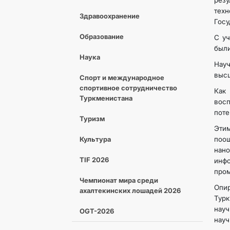
рез
техн
Здравоохранение
Госу
Образование
С уч
были
Наука
Науч
высш
Спорт и международное
спортивное сотрудничество
Как
Туркменистана
вос
поте
Туризм
Этим
Культура
поо
нано
TIF 2026
инф
пром
Чемпионат мира среди
Опи
ахалтекинских лошадей 2026
Тур
науч
OGT-2026
науч