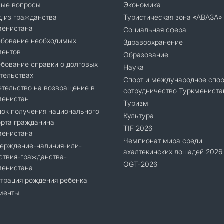
вые вопросы
Экономика
 из гражданства
Туристическая зона «АВАЗА»
менистана
Социальная сфера
ебование необходимых
Здравоохранение
ментов
Образование
бование справки о долговых
Наука
тельствах
Спорт и международное спор
тельство на возвращение в
сотрудничество Туркмениста
менистан
Туризм
ок получения национального
Культура
орта гражданина
TIF 2026
менистана
Чемпионат мира среди
верждение-наличия-или-
ахалтекинских лошадей 2026
ствия-гражданства-
OGT-2026
менистана
трация рождения ребенка
менты