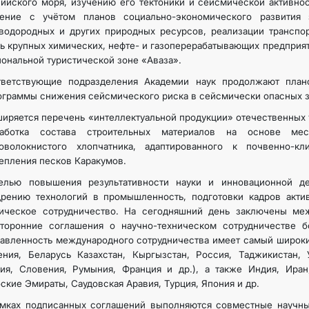
ийского моря, изучению его тектоники и сейсмической активно
чение с учётом планов социально-экономического развития 
водородных и других природных ресурсов, реализации транспор
ь крупных химических, нефте- и газоперерабатывающих предприят
ональной туристической зоне «Аваза».
тветствующие подразделения Академии наук продолжают пла
граммы снижения сейсмического риска в сейсмически опасных з
иряется перечень «интеллектуальной продукции» отечественных у
работка состава строительных материалов на основе ме
коволокнистого хлопчатника, адаптированного к почвенно-к
епления песков Каракумов.
елью повышения результативности науки и инновационной де
дрению технологий в промышленность, подготовки кадров акти
ническое сотрудничество. На сегодняшний день заключены ме
сторонние соглашения о научно-техническом сотрудничестве 
авленность международного сотрудничества имеет самый широки
ния, Беларусь Казахстан, Кыргызстан, Россия, Таджикистан, 
ия, Словения, Румыния, Франция и др.), а также Индия, Иран
ские Эмираты, Саудовская Аравия, Турция, Япония и др.
амках подписанных соглашений выполняются совместные научны