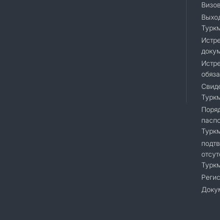
Визо
Выход
Турк
Истр
доку
Истре
обяза
Свиде
Турк
Поряд
пасп
Турк
подт
отсут
Турк
Регис
Доку