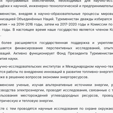
ых программных обеспечений, необходимых для научно-иссл
дёжи к научной, инженерно-технологической и предпринимательс
менистан, внедряя в научно-образовательные процессы мировы
низацией Объединённых Наций. Туркменистан дважды избирался 
ития – на 2014-2016 годы, затем на 2017-2020 годы и Комиссии по 
 годы. В настоящее время наше государство является членом К
.
 более расширяется государственная поддержка и укрепляет
чшается финансирование перспективных исследований, опыт
оваций. Активно функционирует Фонд Президента Туркменист
ития науки.
учно-исследовательских институтах и Международном научно-те
тся работы по внедрению инноваций в развитие топливно-энерге
кже в решению вопросов экономии энергоресурсов.
кменские ученые, изучая альтернативные источники энергии, 
зводства электроэнергии, проводят исследования, связанные с т
ользования месторождений углеводородных ресурсов, пров
трическую и тепловую энергии.
те с тем проводятся научные исследования по охране окружаю