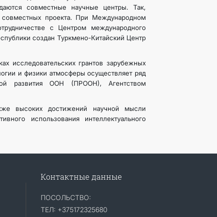
даются совместные научные центры. Так,
 совместных проекта. При Международном
отрудничестве с Центром международного
еспублики создан Туркмено-Китайский Центр
ках исследовательских грантов зарубежных
логии и физики атмосферы осуществляет ряд
ой развития ООН (ПРООН), Агентством
акже высоких достижений научной мысли
ивного использования интеллектуального
Контактные данные
ПОСОЛЬСТВО:
ТЕЛ: +375172325680