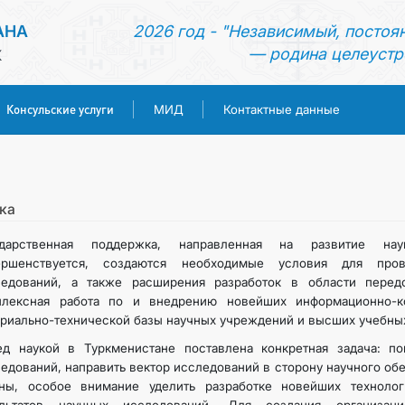
АНА
2026 год - "Независимый, постоя
— родина целеустр
К
Консульские услуги
МИД
Контактные данные
ГЛАВНАЯ
НОВОСТИ
ка
ударственная поддержка, направленная на развитие нау
ТУРКМЕНИСТАН
ершенствуется, создаются необходимые условия для пров
ледований, а также расширения разработок в области перед
плексная работа по и внедрению новейших информационно-к
КОНСУЛЬСКИЕ УСЛУГИ
риально-технической базы научных учреждений и высших учебны
ед наукой в Туркменистане поставлена конкретная задача: п
МИД
едований, направить вектор исследований в сторону научного об
аны, особое внимание уделить разработке новейших технолог
КОНТАКТНЫЕ ДАННЫЕ