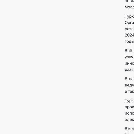
нов
моло
Турк
Орга
разв
2024
годы
Всё
улу
инн
разв
В на
веду
а та
Тур
прои
исп
элек
Вмес