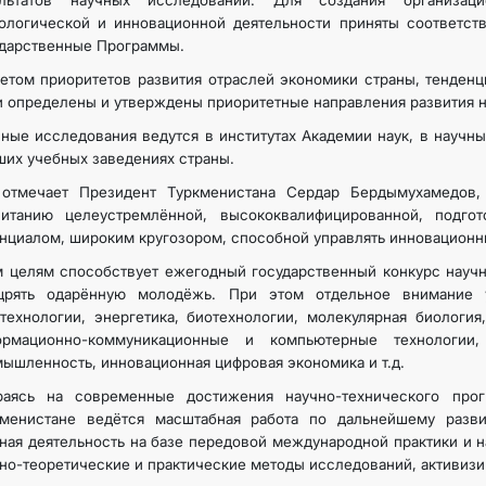
ультатов научных исследований. Для создания организаци
ологической и инновационной деятельности приняты соответст
дарственные Программы.
етом приоритетов развития отраслей экономики страны, тенден
 определены и утверждены приоритетные направления развития на
ные исследования ведутся в институтах Академии наук, в научны
их учебных заведениях страны.
 отмечает Президент Туркменистана Сердар Бердымухамедов,
питанию целеустремлённой, высококвалифицированной, подг
нциалом, широким кругозором, способной управлять инновационн
 целям способствует ежегодный государственный конкурс научн
щрять одарённую молодёжь. При этом отдельное внимание у
технологии, энергетика, биотехнологии, молекулярная биология,
ормационно-коммуникационные и компьютерные технологии
ышленность, инновационная цифровая экономика и т.д.
раясь на современные достижения научно-технического про
кменистане ведётся масштабная работа по дальнейшему разви
ная деятельность на базе передовой международной практики и
но-теоретические и практические методы исследований, активиз