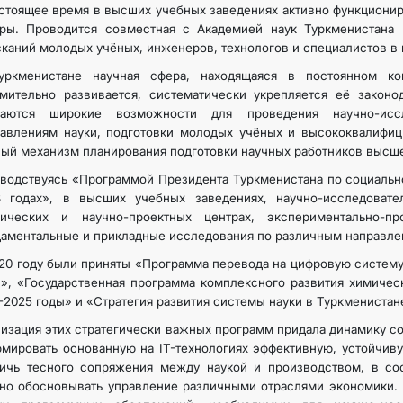
стоящее время в высших учебных заведениях активно функциони
тры. Проводится совместная с Академией наук Туркменистана 
каний молодых учёных, инженеров, технологов и специалистов в 
уркменистане научная сфера, находящаяся в постоянном к
мительно развивается, систематически укрепляется её законод
даются широкие возможности для проведения научно-исс
авлениям науки, подготовки молодых учёных и высококвалифиц
ый механизм планирования подготовки научных работников высш
водствуясь «Программой Президента Туркменистана по социальн
8 годах», в высших учебных заведениях, научно-исследовател
нических и научно-проектных центрах, экспериментально-пр
аментальные и прикладные исследования по различным направле
20 году были приняты «Программа перевода на цифровую систему
», «Государственная программа комплексного развития химичес
-2025 годы» и «Стратегия развития системы науки в Туркменистан
изация этих стратегически важных программ придала динамику 
мировать основанную на IT-технологиях эффективную, устойчив
тичь тесного сопряжения между наукой и производством, в с
но обосновывать управление различными отраслями экономики. 