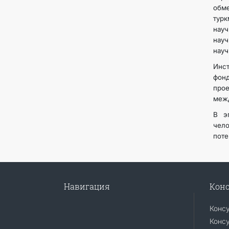
обм
тур
нау
науч
науч
Инст
фонд
про
межд
В э
чел
поте
Навигация
Конс
Конс
Консу