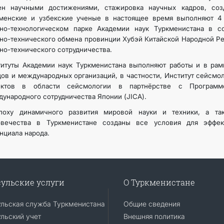
ен научными достижениями, стажировка научных кадров, соз
кменские и узбекские ученые в настоящее время выполняют 4
чно-технологическом парке Академии наук Туркменистана в с
но-технического обмена провинции Хубэй Китайской Народной Р
но-технического сотрудничества.
итуты Академии наук Туркменистана выполняют работы и в рам
ов и международных организаций, в частности, Институт сейсмо
ектов в области сейсмологии в партнёрстве с Программ
ународного сотрудничества Японии (JICA).
поху динамичного развития мировой науки и техники, а т
овечества в Туркменистане созданы все условия для эффект
нциала народа.
ульские услуги
О Туркменистане
ульская служба Туркменистана
Общие сведения
льский учет
Внешняя политика