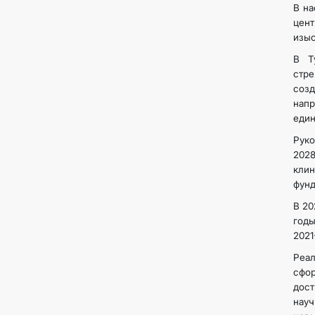
В на
цен
изыс
В Т
стре
соз
напр
един
Руко
202
кли
фунд
В 20
годы
2021
Реал
сфор
дос
науч