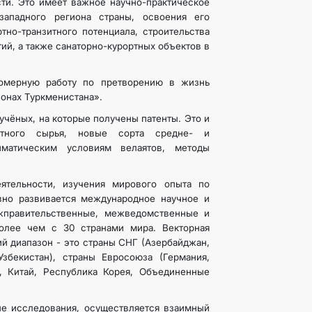
сти. Это имеет важное научно-практическое
западного региона страны, освоения его
тно-транзитного потенциала, строительства
ий, а также санаторно-курортных объектов в
номерную работу по претворению в жизнь
онах Туркменистана».
чёных, на которые получены патенты. Это и
стного сырья, новые сорта средне- и
лиматическим условиям велаятов, методы
ятельности, изучения мирового опыта по
вно развивается международное научное и
жправительственные, межведомственные и
более чем с 30 странами мира. Векторная
й диапазон - это страны СНГ (Азербайджан,
Узбекистан), страны Евросоюза (Германия,
, Китай, Республика Корея, Объединенные
е исследования, осуществляется взаимный