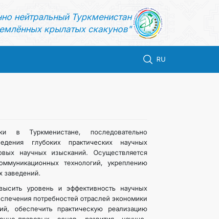
нно нейтральный Туркменистан
емлённых крылатых скакунов"
RU
ки в Туркменистане, последовательно
едения глубоких практических научных
овых научных изысканий. Осуществляется
оммуникационных технологий, укреплению
х заведений.
овысить уровень и эффективность научных
еспечения потребностей отраслей экономики
ий, обеспечить практическую реализацию