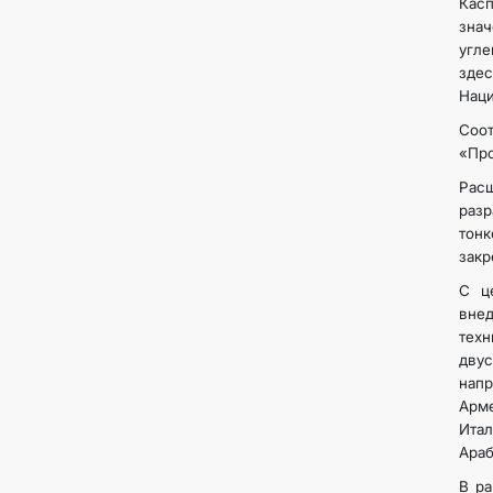
Касп
зна
угле
здес
Наци
Соо
«Про
Расш
раз
тон
закр
С ц
вне
тех
дву
напр
Арме
Итал
Араб
В р