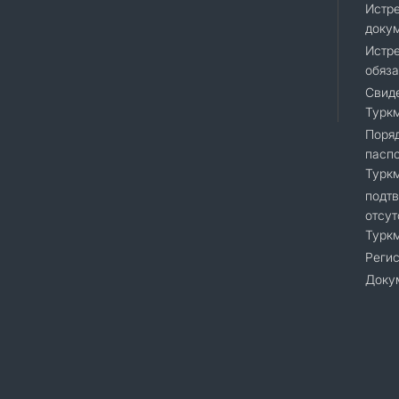
Истр
доку
Истре
обяза
Свиде
Турк
Поряд
пасп
Турк
подт
отсут
Турк
Регис
Доку