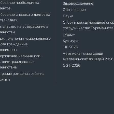
ебование необходимых
Здравоохранение
ментов
Образование
бование справки о долговых
Наука
тельствах
Спорт и международное спор
тельство на возвращение в
сотрудничество Туркмениста
менистан
Туризм
ок получения национального
Культура
орта гражданина
TIF 2026
менистана
Чемпионат мира среди
верждение-наличия-или-
ахалтекинских лошадей 2026
ствия-гражданства-
OGT-2026
менистана
трация рождения ребенка
менты