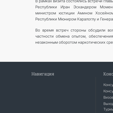
В рамках визита состоялись встречи гла
Республики Иран Эскандером Момен
министром юстиции Амином Хосейном
Республики Мюниром Каралоглу и Генер
Во время встреч стороны обсудили воп
частности обмена опытом, обеспечения
незаконным оборотом наркотических сре
Навигация
Конс
Конс
Консу
Визо
Выход
Турк