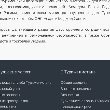
вы туркменской делегации с министром внутренних дел Исла
и, главнокомандующим полицией Ахмадом Резой Рада
 Рахими, заместителем министра внутренних дел Туре
альным секретарём ОЭС Асадом Маджид Ханом.
росы дальнейшего развития двустороннего сотрудничест
 внутренней и региональной безопасности, а также бор
дств и торговлей людьми.
ульские услуги
О Туркменистане
ульская служба Туркменистана
Общие сведения
льский учет
Внешняя политика
вые вопросы
Экономика
 из гражданства
Туристическая зона «АВАЗА»
менистана
Социальная сфера