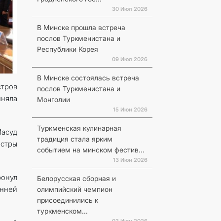
30 Июл 2026
В Минске прошла встреча
послов Туркменистана и
Республики Корея
09 Июл 2026
В Минске состоялась встреча
стров
послов Туркменистана и
няла
Монголии
15 Июн 2026
Туркменская кулинарная
асуд
традиция стала ярким
стры
событием на минском фестив...
13 Июн 2026
ронул
Белорусская сборная и
нней
олимпийский чемпион
присоединились к
туркменском...