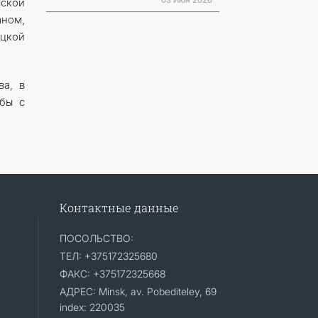
03 Июн 2026
мской
ном,
цкой
ва, в
ьбы с
Контактные данные
ПОСОЛЬСТВО:
ТЕЛ: +375172325680
ФАКС: +375172325668
АДРЕС: Minsk, av. Pobediteley, 69
index: 220035