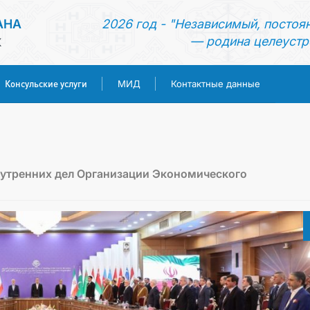
АНА
2026 год - "Независимый, постоя
— родина целеустр
К
Консульские услуги
МИД
Контактные данные
ГЛАВНАЯ
НОВОСТИ
нутренних дел Организации Экономического
ТУРКМЕНИСТАН
КОНСУЛЬСКИЕ УСЛУГИ
МИД
КОНТАКТНЫЕ ДАННЫЕ