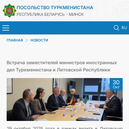
ПОСОЛЬСТВО ТУРКМЕНИСТАНА
РЕСПУБЛИКА БЕЛАРУСЬ - МИНСК
RU
ГЛАВНАЯ
НОВОСТИ
ГЛАВНАЯ
НОВОСТИ
Встреча заместителей министров иностранных
дел Туркменистана и Литовской Республики
ТУРКМЕНИСТАН
30
Окт
КОНСУЛЬСКИЕ УСЛУГИ
МИД
КОНТАКТНЫЕ ДАННЫЕ
29 октября 2025 года в рамках визита в Литовскую