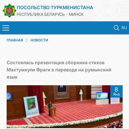
ПОСОЛЬСТВО ТУРКМЕНИСТАНА
РЕСПУБЛИКА БЕЛАРУСЬ - МИНСК
RU
ГЛАВНАЯ
НОВОСТИ
ГЛАВНАЯ
НОВОСТИ
Состоялась презентация сборника стихов
Махтумкули Фраги в переводе на румынский
ТУРКМЕНИСТАН
язык
8
КОНСУЛЬСКИЕ УСЛУГИ
Янв
МИД
КОНТАКТНЫЕ ДАННЫЕ