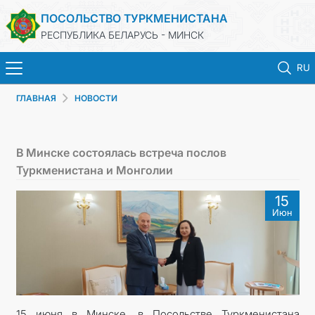
ПОСОЛЬСТВО ТУРКМЕНИСТАНА
РЕСПУБЛИКА БЕЛАРУСЬ - МИНСК
RU
ГЛАВНАЯ
НОВОСТИ
ГЛАВНАЯ
НОВОСТИ
В Минске состоялась встреча послов
Туркменистана и Монголии
ТУРКМЕНИСТАН
15
Июн
КОНСУЛЬСКИЕ УСЛУГИ
МИД
КОНТАКТНЫЕ ДАННЫЕ
15 июня в Минске, в Посольстве Туркменистана