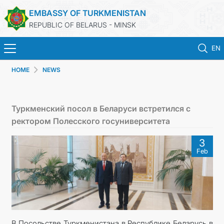
EMBASSY OF TURKMENISTAN
REPUBLIC OF BELARUS - MINSK
EN
HOME
NEWS
HOME
NEWS
Туркменский посол в Беларуси встретился с
ректором Полесского госуниверситета
TURKMENISTAN
3
Feb
CONSULAR SERVICES
MFA
CONTACT US
В Посольстве Туркменистана в Республике Беларусь в