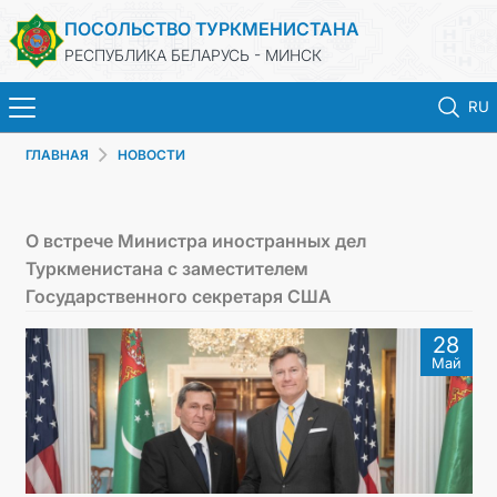
ПОСОЛЬСТВО ТУРКМЕНИСТАНА
РЕСПУБЛИКА БЕЛАРУСЬ - МИНСК
RU
ГЛАВНАЯ
НОВОСТИ
ГЛАВНАЯ
НОВОСТИ
О встрече Министра иностранных дел
Туркменистана с заместителем
ТУРКМЕНИСТАН
Государственного секретаря США
28
КОНСУЛЬСКИЕ УСЛУГИ
Май
МИД
КОНТАКТНЫЕ ДАННЫЕ