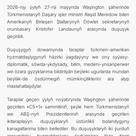
2026-njy ýylyň 27-nji maýynda Waşington şäherinde
Türkmenistanyň Daşary işler ministri Raşid Meredow bilen
Amerikanyň Birleşen Ştatlarynyň Döwlet sekretarynyň
orunbasary Kristofer Landaunyň arasynda duşuşyk
geçirildi.
Duşuşygyň dowamynda taraplar türkmen-amerikan
hyzmatdaşlygynyň häzirki ýagdaýyny we ony syýasy-
diplomatik, söwda-ykdysady, bilim, medeni-ynsanperwer
we özara gyzyklanma bildirilýän beýleki ugurlarda mundan
beýläk-de ösdürmegiň mümkinçiliklerini ara alyp
maslahatlaşdylar.
Taraplar geçen ýylyň noýabrynda Waşington şäherinde
geçirilen «C5+1» sammitiniň, şeýle hem Türkmenistanyň
we ABŞ-nyň Prezidentleriniň arasynda geçirilen
ikitaraplaýyn duşuşyklaryň üstünlikli bolandygyny
kanagatlanma bilen bellediler. Bu duşuşyklaryň iki ýurduň
arasyndaky hyzmatdaşlygy ösdürmäge täze itergi