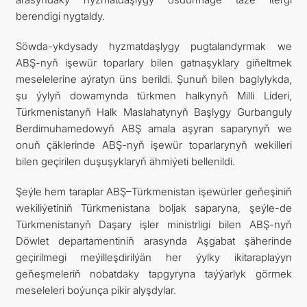
berendigi nygtaldy.
Söwda-ykdysady hyzmatdaşlygy pugtalandyrmak we
ABŞ-nyň işewür toparlary bilen gatnaşyklary giňeltmek
meselelerine aýratyn üns berildi. Şunuň bilen baglylykda,
şu ýylyň dowamynda türkmen halkynyň Milli Lideri,
Türkmenistanyň Halk Maslahatynyň Başlygy Gurbanguly
Berdimuhamedowyň ABŞ amala aşyran saparynyň we
onuň çäklerinde ABŞ-nyň işewür toparlarynyň wekilleri
bilen geçirilen duşuşyklaryň ähmiýeti bellenildi.
Şeýle hem taraplar ABŞ–Türkmenistan işewürler geňeşiniň
wekiliýetiniň Türkmenistana boljak saparyna, şeýle-de
Türkmenistanyň Daşary işler ministrligi bilen ABŞ-nyň
Döwlet departamentiniň arasynda Aşgabat şäherinde
geçirilmegi meýilleşdirilýän her ýylky ikitaraplaýyn
geňeşmeleriň nobatdaky tapgyryna taýýarlyk görmek
meseleleri boýunça pikir alyşdylar.