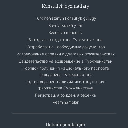
Konsullyk hyzmatlary
Türkmenistanyň konsullyk gullugy
Консульский учет
Визовые вопросы
Выход из гражданства Туркменистана
Истребование необходимых документов
Истребование справки о долговых обязательствах
Свидетельство на возвращение в Туркменистан
Порядок получения национального паспорта
гражданина Туркменистана
подтверждение-наличия-или-отсутствия-
гражданства-Туркменистана
Регистрация рождения ребенка
Resminamalar
Habarlaşmak üçin