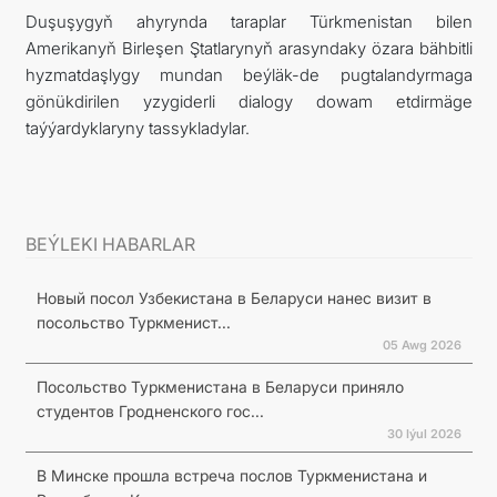
Duşuşygyň ahyrynda taraplar Türkmenistan bilen
Amerikanyň Birleşen Ştatlarynyň arasyndaky özara bähbitli
hyzmatdaşlygy mundan beýläk-de pugtalandyrmaga
gönükdirilen yzygiderli dialogy dowam etdirmäge
taýýardyklaryny tassykladylar.
BEÝLEKI HABARLAR
Новый посол Узбекистана в Беларуси нанес визит в
посольство Туркменист...
05 Awg 2026
Посольство Туркменистана в Беларуси приняло
студентов Гродненского гос...
30 Iýul 2026
В Минске прошла встреча послов Туркменистана и