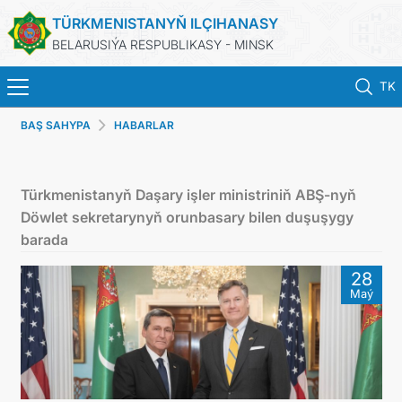
TÜRKMENISTANYŇ ILÇIHANASY
BELARUSIÝA RESPUBLIKASY - MINSK
TK
BAŞ SAHYPA
HABARLAR
BAŞ SAHYPA
HABARLAR
Türkmenistanyň Daşary işler ministriniň ABŞ-nyň
Döwlet sekretarynyň orunbasary bilen duşuşygy
TÜRKMENISTAN
barada
28
KONSULLYK HYZMATLARY
Maý
DIM
ARAGATNAŞYK