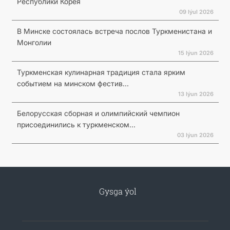
Республики Корея
09 Iýul 2026
В Минске состоялась встреча послов Туркменистана и
Монголии
15 Iýun 2026
Туркменская кулинарная традиция стала ярким
событием на минском фестив...
13 Iýun 2026
Белорусская сборная и олимпийский чемпион
присоединились к туркменском...
03 Iýun 2026
Gysga ýol