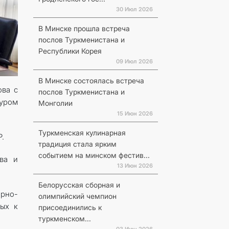
30 Июл 2026
В Минске прошла встреча
послов Туркменистана и
Республики Корея
09 Июл 2026
В Минске состоялась встреча
ова с
послов Туркменистана и
туром
Монголии
15 Июн 2026
Туркменская кулинарная
.
традиция стала ярким
событием на минском фестив...
ва и
13 Июн 2026
Белорусская сборная и
орно-
олимпийский чемпион
мых к
присоединились к
туркменском...