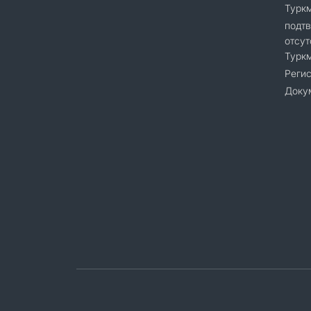
Турк
подт
отсут
Турк
Регис
Доку