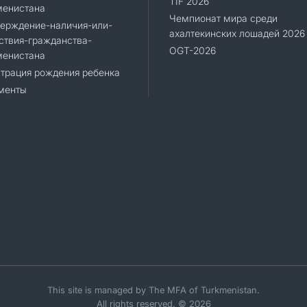
TIF 2026
менистана
Чемпионат мира среди
верждение-наличия-или-
ахалтекинских лошадей 2026
ствия-гражданства-
OGT-2026
менистана
трация рождения ребенка
менты
This site is managed by The MFA of Turkmenistan.
All rights reserved. © 2026