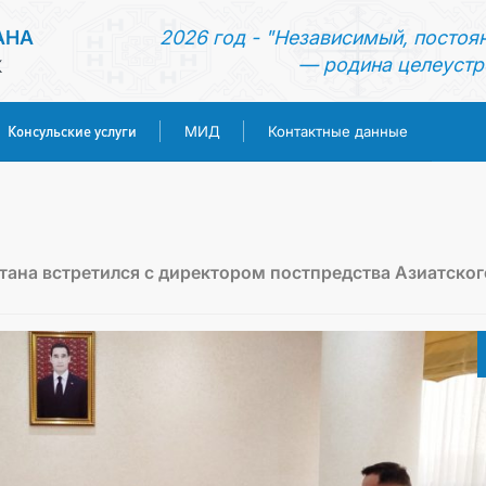
АНА
2026 год - "Независимый, постоя
— родина целеустр
К
Консульские услуги
МИД
Контактные данные
ГЛАВНАЯ
НОВОСТИ
ана встретился с директором постпредства Азиатског
ТУРКМЕНИСТАН
КОНСУЛЬСКИЕ УСЛУГИ
МИД
КОНТАКТНЫЕ ДАННЫЕ