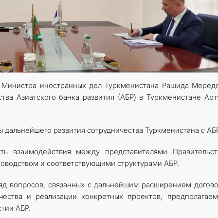
а Министра иностранных дел Туркменистана Рашида Меред
тва Азиатского банка развития (АБР) в Туркменистане Ар
ы дальнейшего развития сотрудничества Туркменистана с АБР
ть взаимодействия между представителями Правительст
ководством и соответствующими структурами АБР.
яд вопросов, связанных с дальнейшим расширением догов
чества и реализации конкретных проектов, предполагае
тии АБР.