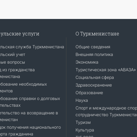
ульские услуги
О Туркменистане
ульская служба Туркменистана
Общие сведения
льский учет
Внешняя политика
вые вопросы
Экономика
 из гражданства
Туристическая зона «АВАЗА»
менистана
Социальная сфера
ебование необходимых
Здравоохранение
ментов
Образование
бование справки о долговых
Наука
тельствах
Спорт и международное спор
тельство на возвращение в
сотрудничество Туркмениста
менистан
Туризм
ок получения национального
Культура
орта гражданина