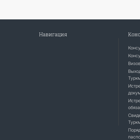
Навигация
Конс
Конс
Консу
Визо
Выход
Турк
Истр
доку
Истре
обяза
Свиде
Турк
Поряд
пасп