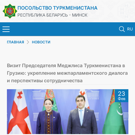
ПОСОЛЬСТВО ТУРКМЕНИСТАНА
РЕСПУБЛИКА БЕЛАРУСЬ - МИНСК
RU
ГЛАВНАЯ
НОВОСТИ
ГЛАВНАЯ
НОВОСТИ
Визит Председателя Меджлиса Туркменистана в
Грузию: укрепление межпарламентского диалога
ТУРКМЕНИСТАН
и перспективы сотрудничества
23
КОНСУЛЬСКИЕ УСЛУГИ
Фев
МИД
КОНТАКТНЫЕ ДАННЫЕ