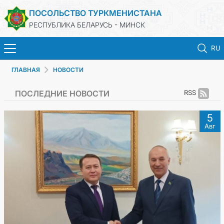
ПОСОЛЬСТВО ТУРКМЕНИСТАНА
РЕСПУБЛИКА БЕЛАРУСЬ - МИНСК
RU
ГЛАВНАЯ
НОВОСТИ
ГЛАВНАЯ
ПОСЛЕДНИЕ НОВОСТИ
RSS
НОВОСТИ
5
Авг
ТУРКМЕНИСТАН
КОНСУЛЬСКИЕ УСЛУГИ
МИД
КОНТАКТНЫЕ ДАННЫЕ