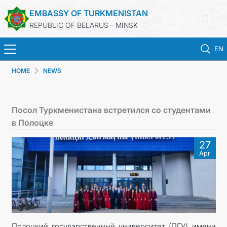
EMBASSY OF TURKMENISTAN
REPUBLIC OF BELARUS - MINSK
EN
HOME
NEWS
HOME
NEWS
Посол Туркменистана встретился со студентами
в Полоцке
TURKMENISTAN
27
Apr
CONSULAR SERVICES
MFA
CONTACT US
Полоцкий государственный университет (ПГУ) имени