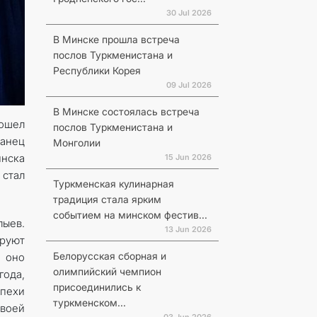
30 Jul 2026
В Минске прошла встреча
послов Туркменистана и
Республики Корея
09 Jul 2026
В Минске состоялась встреча
рошел
послов Туркменистана и
танец
Монголии
нска
15 Jun 2026
 стал
Туркменская кулинарная
традиция стала ярким
событием на минском фестив...
лыев.
13 Jun 2026
ируют
Белорусская сборная и
 оно
олимпийский чемпион
ода,
присоединились к
пехи
туркменском...
своей