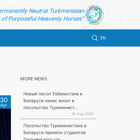
ermanently Neutral Turkmenistan
of Purposeful Heavenly Horses"
EN
MORE NEWS
Новый посол Узбекистана в
30
Беларуси нанес визит в
Apr
посольство Туркменист...
05 Aug 2026
Посольство Туркменистана в
Беларуси приняло студентов
Гродненского гос...