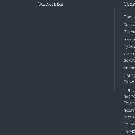
Quick links
Cons
Consu
Консу
Визо
Выход
Турк
Истр
доку
справ
Свиде
Турк
Поряд
пасп
Турк
подт
отсут
Турк
Регис