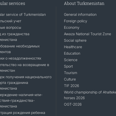
ular services
About Turkmenistan
lar service of Turkmenistan
General information
льский учет
Foreign policy
вые вопросы
Economy
 из гражданства
Awaza National Tourist Zone
менистана
Social sphere
ебование необходимых
Healthcare
ментов
Education
ки о незадолженностях
Science
тельство на возвращение в
Sport
менистан
Tourism
ок получения национального
Culture
орта гражданина
TIF 2026
менистана
World championship of Ahaltek
верждение-наличия-или-
horses 2026
ствия-гражданства-
OGT-2026
менистана
трация рождения ребенка