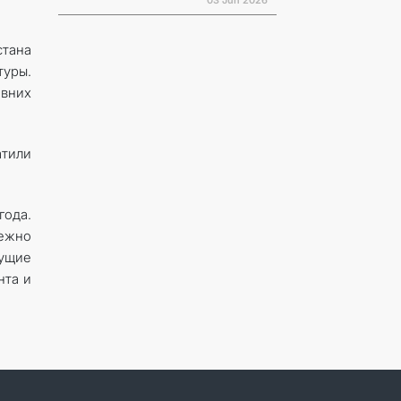
03 Jun 2026
стана
уры.
евних
атили
года.
режно
сущие
нта и