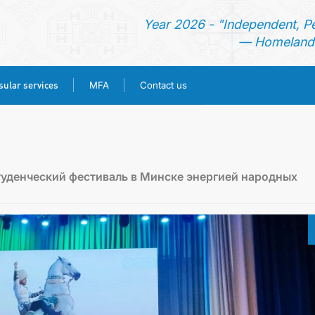
Year 2026 - "Independent, P
— Homeland 
ular services
MFA
Contact us
HOME
NEWS
уденческий фестиваль в Минске энергией народных
TURKMENISTAN
CONSULAR SERVICES
MFA
CONTACT US