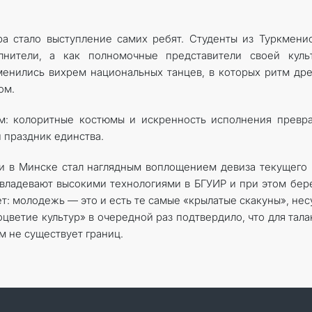
 стало выступление самих ребят. Студенты из Туркмени
нители, а как полномочные представители своей культ
енились вихрем национальных танцев, в которых ритм др
ом.
м: колоритные костюмы и искренность исполнения превр
 праздник единства.
 в Минске стал наглядным воплощением девиза текущего 
овладевают высокими технологиями в БГУИР и при этом бе
ет: молодежь — это и есть те самые «крылатые скакуны», не
цветие культур» в очередной раз подтвердило, что для тала
м не существует границ.