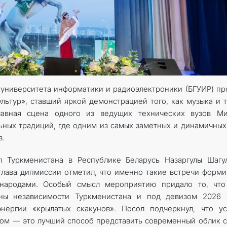
о университета информатики и радиоэлектроники (БГУИР) п
ьтур», ставший яркой демонстрацией того, как музыка и 
лавная сцена одного из ведущих технических вузов Ми
ьных традиций, где одним из самых заметных и динамичных
в.
л Туркменистана в Республике Беларусь Назаргулы Шагу
глава дипмиссии отметил, что именно такие встречи форм
народами. Особый смысл мероприятию придало то, что
ны независимости Туркменистана и под девизом 2026 г
нергии «крылатых скакунов». Посол подчеркнул, что ус
ежом — это лучший способ представить современный облик 