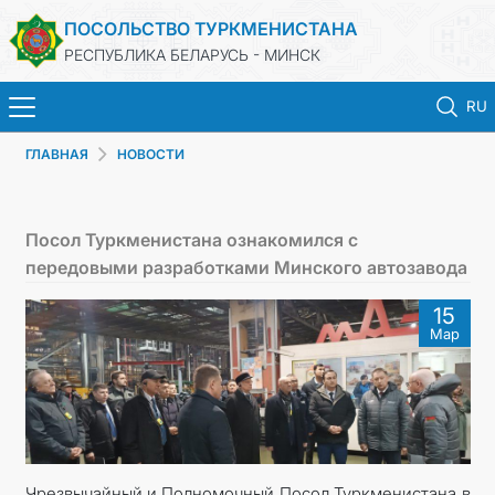
ПОСОЛЬСТВО ТУРКМЕНИСТАНА
РЕСПУБЛИКА БЕЛАРУСЬ - МИНСК
RU
ГЛАВНАЯ
НОВОСТИ
ГЛАВНАЯ
НОВОСТИ
Посол Туркменистана ознакомился с
передовыми разработками Минского автозавода
ТУРКМЕНИСТАН
15
Мар
КОНСУЛЬСКИЕ УСЛУГИ
МИД
КОНТАКТНЫЕ ДАННЫЕ
Чрезвычайный и Полномочный Посол Туркменистана в