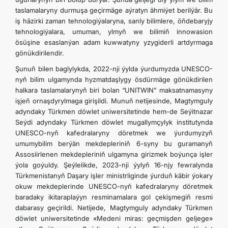
taslamalaryny durmuşa geçirmäge aýratyn ähmiýet berilýär. Bu
iş häzirki zaman tehnologiýalaryna, sanly bilimlere, öňdebaryjy
tehnologiýalara, umuman, ylmyň we bilimiň innowasion
ösüşine esaslanýan adam kuwwatyny yzygiderli artdyrmaga
gönükdirilendir.
Şunuň bilen baglylykda, 2022-nji ýylda ýurdumyzda UNESCO-
nyň bilim ulgamynda hyzmatdaşlygy ösdürmäge gönükdirilen
halkara taslamalarynyň biri bolan “UNITWIN” maksatnamasyny
işjeň ornaşdyrylmaga girişildi. Munuň netijesinde, Magtymguly
adyndaky Türkmen döwlet uniwersitetinde hem-de Seýitnazar
Seýdi adyndaky Türkmen döwlet mugallymçylyk institutynda
UNESCO-nyň kafedralaryny döretmek we ýurdumyzyň
umumybilim berýän mekdepleriniň 6-syny bu guramanyň
Assosiirlenen mekdepleriniň ulgamyna girizmek boýunça işler
ýola goýuldy. Şeýlelikde, 2023-nji ýylyň 16-njy fewralynda
Türkmenistanyň Daşary işler ministrliginde ýurduň käbir ýokary
okuw mekdeplerinde UNESCO-nyň kafedralaryny döretmek
baradaky ikitaraplaýyn resminamalara gol çekişmegiň resmi
dabarasy geçirildi. Netijede, Magtymguly adyndaky Türkmen
döwlet uniwersitetinde «Medeni miras: geçmişden geljege»