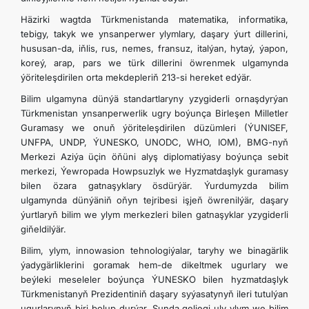
Häzirki wagtda Türkmenistanda matematika, informatika,
tebigy, takyk we ynsanperwer ylymlary, daşary ýurt dillerini,
hususan-da, iňlis, rus, nemes, fransuz, italýan, hytaý, ýapon,
koreý, arap, pars we türk dillerini öwrenmek ulgamynda
ýöriteleşdirilen orta mekdepleriň 213-si hereket edýär.
Bilim ulgamyna dünýä standartlaryny yzygiderli ornaşdyrýan
Türkmenistan ynsanperwerlik ugry boýunça Birleşen Milletler
Guramasy we onuň ýöriteleşdirilen düzümleri (ÝUNISEF,
UNFPA, UNDP, ÝUNESKO, UNODC, WHO, IOM), BMG-nyň
Merkezi Aziýa üçin öňüni alyş diplomatiýasy boýunça sebit
merkezi, Ýewropada Howpsuzlyk we Hyzmatdaşlyk guramasy
bilen özara gatnaşyklary ösdürýär. Ýurdumyzda bilim
ulgamynda dünýäniň oňyn tejribesi işjeň öwrenilýär, daşary
ýurtlaryň bilim we ylym merkezleri bilen gatnaşyklar yzygiderli
giňeldilýär.
Bilim, ylym, innowasion tehnologiýalar, taryhy we binagärlik
ýadygärliklerini goramak hem-de dikeltmek ugurlary we
beýleki meseleler boýunça ÝUNESKO bilen hyzmatdaşlyk
Türkmenistanyň Prezidentiniň daşary syýasatynyň ileri tutulýan
ugurlarynyň biri bolup durýar. Şunda geljegi uly ylym we bilim