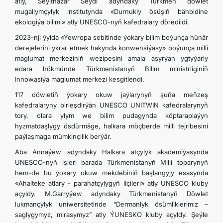
atly, Seýitnazar Seýdi adyndaky Türkmen döwlet
mugallymçylyk institutynda «Durnukly ösüşiň bähbidine
ekologiýa bilimi» atly UNESCO-nyň kafedralary döredildi.
2023-nji ýylda «Ýewropa sebitinde ýokary bilim boýunça hünär
derejelerini ykrar etmek hakynda konwensiýasy» boýunça milli
maglumat merkeziniň wezipesini amala aşyrýan ygtyýarly
edara hökmünde Türkmenistanyň Bilim ministrliginiň
Innowasiýa maglumat merkezi kesgitlendi.
117 döwletiň ýokary okuw jaýlarynyň şuňa meňzeş
kafedralaryny birleşdirýän UNESCO UNITWIN kafedralarynyň
tory, olara ylym we bilim pudagynda köptaraplaýyn
hyzmatdaşlygy ösdürmäge, halkara möçberde milli tejribesini
paýlaşmaga mümkinçilik berýär.
Aba Annaýew adyndaky Halkara atçylyk akademiýasynda
UNESCO-nyň işleri barada Türkmenistanyň Milli toparynyň
hem-de bu ýokary okuw mekdebiniň başlangyjy esasynda
«Ahalteke atlary - parahatçylygyň ilçileri» atly UNESCO kluby
açyldy. M.Garryýew adyndaky Türkmenistanyň Döwlet
lukmançylyk uniwersitetinde “Dermanlyk ösümliklerimiz –
saglygymyz, mirasymyz” atly ÝUNESKO kluby açyldy. Şeýle