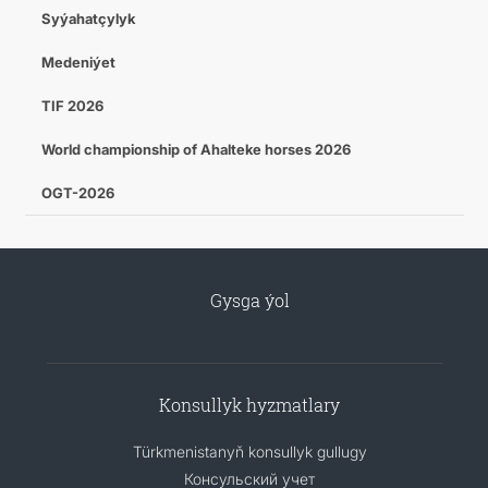
Syýahatçylyk
Medeniýet
TIF 2026
World championship of Ahalteke horses 2026
OGT-2026
Gysga ýol
Konsullyk hyzmatlary
Türkmenistanyň konsullyk gullugy
Консульский учет