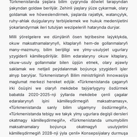
Türkmenistanda ýaşlara bilim çygrynda döwlet tarapyndan
ýakyndan goldaw berilýär. Zehinli ýaşlary ýüze çykarmak, olary
goldamak we höweslendirmek, ýaşlarda raýatlyk, watançylyk,
ruhy-ahlak duýgularyny terbiýelemek we hukuk medeniýetini
ýokarlandyrmak ileri tutulýan wezipeleriň hatarynda durýar.
Milli ýörelgelere we dünýäniň ösen tejribesine laýyklykda,
okuw maksatnamalarynyň, kitaplaryň hem-de gollanmalaryň
many-mazmuny, bilim berijiligi we ylmy-usulyýet ugurlary
yzygiderli kämilleşdirilýär. Bilim edaralaryny okuw kitaplary,
okuw-usuly gollanmalar bilen üpjün etmek, olary aýawly
saklamak we netijeli peýdalanmak boýunça yzygiderli işler
alnyp barylýar. Türkmenistanyň Bilim ministrliginiň Innowasiýa
maglumat merkezi hereket edýär. «Türkmenistanda çaganyň
irki ösüşini we olaryň mekdebe taýýarlygyny ösdürmek
babatda 2020-2025-nji ýyllarda mekdebe çenli çagalar
edaralarynyň işini kämilleşdirmegiň maksatnamasy»,
«Türkmenistanda sanly bilim ulgamyny ösdürmegiň»,
«Türkmenistanda tebigy we takyk ylmy ugurlara degişli dersleri
okatmagy kämilleşdirmegiň», «Türkmenistanda umumybilim
maksatnamalary boýunça okatmagyň usulyýetini
kämilleşdirmegiň 2028-nji ýyla çenli» Konsepsiýalary durmuşa