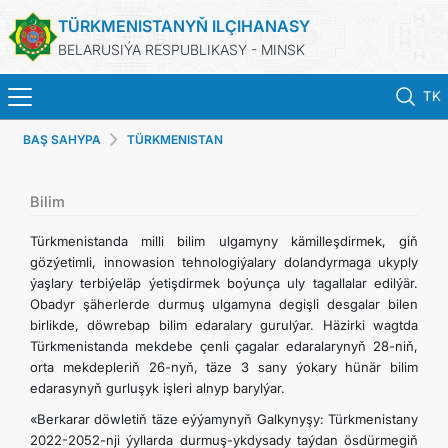
TÜRKMENISTANYŇ ILÇIHANASY
BELARUSIÝA RESPUBLIKASY - MINSK
TK
BAŞ SAHYPA
TÜRKMENISTAN
BAŞ SAHYPA
HABARLAR
Bilim
Türkmenistanda milli bilim ulgamyny kämilleşdirmek, giň
TÜRKMENISTAN
gözýetimli, innowasion tehnologiýalary dolandyrmaga ukyply
ýaşlary terbiýeläp ýetişdirmek boýunça uly tagallalar edilýär.
Obadyr şäherlerde durmuş ulgamyna degişli desgalar bilen
KONSULLYK HYZMATLARY
birlikde, döwrebap bilim edaralary gurulýar. Häzirki wagtda
Türkmenistanda mekdebe çenli çagalar edaralarynyň 28-niň,
DIM
orta mekdepleriň 26-nyň, täze 3 sany ýokary hünär bilim
edarasynyň gurluşyk işleri alnyp barylýar.
ARAGATNAŞYK
«Berkarar döwletiň täze eýýamynyň Galkynyşy: Türkmenistany
2022-2052-nji ýyllarda durmuş-ykdysady taýdan ösdürmegiň