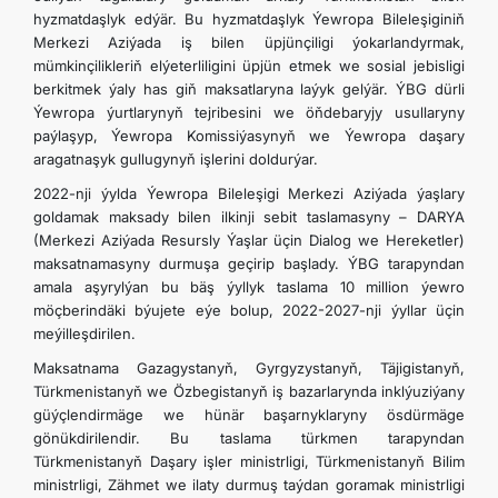
hyzmatdaşlyk edýär. Bu hyzmatdaşlyk Ýewropa Bileleşiginiň
Merkezi Aziýada iş bilen üpjünçiligi ýokarlandyrmak,
mümkinçilikleriň elýeterliligini üpjün etmek we sosial jebisligi
berkitmek ýaly has giň maksatlaryna laýyk gelýär. ÝBG dürli
Ýewropa ýurtlarynyň tejribesini we öňdebaryjy usullaryny
paýlaşyp, Ýewropa Komissiýasynyň we Ýewropa daşary
aragatnaşyk gullugynyň işlerini doldurýar.
2022-nji ýylda Ýewropa Bileleşigi Merkezi Aziýada ýaşlary
goldamak maksady bilen ilkinji sebit taslamasyny – DARYA
(Merkezi Aziýada Resursly Ýaşlar üçin Dialog we Hereketler)
maksatnamasyny durmuşa geçirip başlady. ÝBG tarapyndan
amala aşyrylýan bu bäş ýyllyk taslama 10 million ýewro
möçberindäki býujete eýe bolup, 2022-2027-nji ýyllar üçin
meýilleşdirilen.
Maksatnama Gazagystanyň, Gyrgyzystanyň, Täjigistanyň,
Türkmenistanyň we Özbegistanyň iş bazarlarynda inklýuziýany
güýçlendirmäge we hünär başarnyklaryny ösdürmäge
gönükdirilendir. Bu taslama türkmen tarapyndan
Türkmenistanyň Daşary işler ministrligi, Türkmenistanyň Bilim
ministrligi, Zähmet we ilaty durmuş taýdan goramak ministrligi