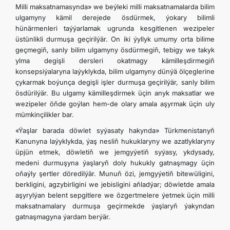
Milli maksatnamasynda» we beýleki milli maksatnamalarda bilim
ulgamyny kämil derejede ösdürmek, ýokary bilimli
hünärmenleri taýýarlamak ugrunda kesgitlenen wezipeler
üstünlikli durmuşa geçirilýär. On iki ýyllyk umumy orta bilime
geçmegiň, sanly bilim ulgamyny ösdürmegiň, tebigy we takyk
ylma degişli dersleri okatmagy kämilleşdirmegiň
konsepsiýalaryna laýyklykda, bilim ulgamyny dünýä ölçeglerine
çykarmak boýunça degişli işler durmuşa geçirilýär, sanly bilim
ösdürilýär. Bu ulgamy kämilleşdirmek üçin anyk maksatlar we
wezipeler öňde goýlan hem-de olary amala aşyrmak üçin uly
mümkinçilikler bar.
«Ýaşlar barada döwlet syýasaty hakynda» Türkmenistanyň
Kanunyna laýyklykda, ýaş nesliň hukuklaryny we azatlyklaryny
üpjün etmek, döwletiň we jemgyýetiň syýasy, ykdysady,
medeni durmuşyna ýaşlaryň doly hukukly gatnaşmagy üçin
oňaýly şertler döredilýär. Munuň özi, jemgyýetiň bitewüligini,
berkligini, agzybirligini we jebisligini aňladýar; döwletde amala
aşyrylýan belent sepgitlere we özgertmelere ýetmek üçin milli
maksatnamalary durmuşa geçirmekde ýaşlaryň ýakyndan
gatnaşmagyna ýardam berýär.