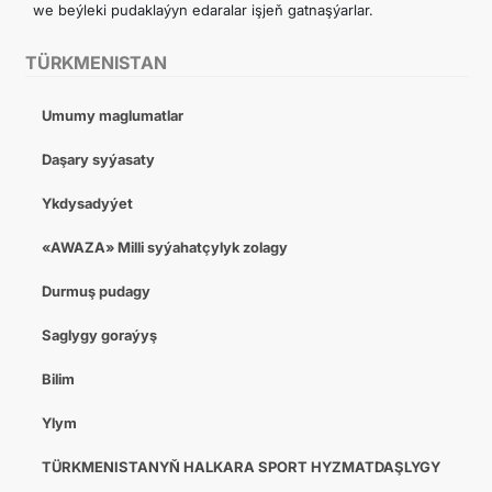
we beýleki pudaklaýyn edaralar işjeň gatnaşýarlar.
TÜRKMENISTAN
Umumy maglumatlar
Daşary syýasaty
Ykdysadyýet
«AWAZA» Milli syýahatçylyk zolagy
Durmuş pudagy
Saglygy goraýyş
Bilim
Ylym
TÜRKMENISTANYŇ HALKARA SPORT HYZMATDAŞLYGY