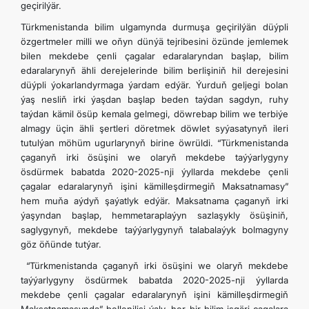
geçirilýär.
Türkmenistanda bilim ulgamynda durmuşa geçirilýän düýpli
özgertmeler milli we oňyn dünýä tejribesini özünde jemlemek
bilen mekdebe çenli çagalar edaralaryndan başlap, bilim
edaralarynyň ähli derejelerinde bilim berlişiniň hil derejesini
düýpli ýokarlandyrmaga ýardam edýär. Ýurduň geljegi bolan
ýaş nesliň irki ýaşdan başlap beden taýdan sagdyn, ruhy
taýdan kämil ösüp kemala gelmegi, döwrebap bilim we terbiýe
almagy üçin ähli şertleri döretmek döwlet syýasatynyň ileri
tutulýan möhüm ugurlarynyň birine öwrüldi. “Türkmenistanda
çaganyň irki ösüşini we olaryň mekdebe taýýarlygyny
ösdürmek babatda 2020-2025-nji ýyllarda mekdebe çenli
çagalar edaralarynyň işini kämilleşdirmegiň Maksatnamasy”
hem muňa aýdyň şaýatlyk edýär. Maksatnama çaganyň irki
ýaşyndan başlap, hemmetaraplaýyn sazlaşykly ösüşiniň,
saglygynyň, mekdebe taýýarlygynyň talabalaýyk bolmagyny
göz öňünde tutýar.
“Türkmenistanda çaganyň irki ösüşini we olaryň mekdebe
taýýarlygyny ösdürmek babatda 2020-2025-nji ýyllarda
mekdebe çenli çagalar edaralarynyň işini kämilleşdirmegiň