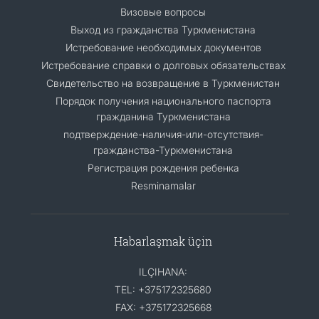
Визовые вопросы
Выход из гражданства Туркменистана
Истребование необходимых документов
Истребование справки о долговых обязательствах
Свидетельство на возвращение в Туркменистан
Порядок получения национального паспорта
гражданина Туркменистана
подтверждение-наличия-или-отсутствия-
гражданства-Туркменистана
Регистрация рождения ребенка
Resminamalar
Habarlaşmak üçin
ILÇIHANA:
TEL: +375172325680
FAX: +375172325668