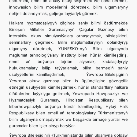
ösdürmek, emeli aň arkaly ösüşi seljermek we baha bermek,
innowasion bilim modellerini döretmek, bilim ulgamlaryny
netijeli dolandyrmak, geljege taýýarlyk görmek.
Halkara hyzmatdaşlygyň çäginde sanly bilimi ösdürmekde
Birleşen Milletler Guramasynyň Çagalar Gaznasy bilen
interaktiw okuw simulýasiýalary ornaşdyrmak, bäsleşikleri,
seminarlary geçirmek, Bilim maglumatlarynyň dolandyryş
ulgamyny döretmek, ÝUNESKO-nyň Bilim ulgamynda
maglumat tehnologiýalary instituty bilen hünär kämilleşdiriş,
emeli aň boýunça tejribe alyşmak, kadalaşdyryjy
hukuknamalary işläp taýýarlamak, bilim bermegiň sanly
usulyýetlerini kämilleşdirmek, Ýewropa Bileleşiginiň
Ýewropa okuw gaznasy bilen iş üpjünçiligine gözegçilik
etmegiň usulyýetini kämilleşdirmek, hünär standartlary halkara
ülňünlerine laýyklyga getirmek, Ýewropada Howpsuzlyk we
Hyzmatdaşlyk Guramasy, Hindistan Respublikasy bilen
kiberhowpsuzlyk boýunça hünär kämilleşdiriş, Hytaý Halk
Respublikasy bilen emeli aň tehnologiýalary Türkmenistanyň
bilim ulgamyna ornaşdyrmak we başga-da birnäçe ýurtlar we
guramalar bilen işler alnyp barylýar.
Ýewropa Bileleşiginiň «Türkmenistanda bilim ulgamyna goldaw