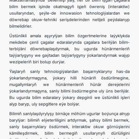
Maksatnamasynda” bellenilişi ýaly, her bir bilim işgäri çagalara
bilim bermek işinde okatmagyň işjeň öwreniş (interaktiw)
usullaryndan, şeýle-de innowasion tehnologiýalardan we
döwrebap okuw-tehniki serişdelerinden netijeli peýdalanyp
bilmelidirler.
Üstünlikli amala aşyrylýan bilim özgertmelerine laýyklykda
mekdebe çenli çagalar edaralarynda çagalara berilýän bilim-
terbiýäni döwrebaplaşdyrmak, bu ugurda hünärmenleriň
taýýarlygyny we gaýtadan taýýarlygyny ýokarlandyrmak wajyp
wezipeleriň biri bolup durýar.
Ýaşlaryň sanly tehnologiýalardan başarnyklaryny has-da
ýokarlandyrmagyna, ýokary hilli hünäriň ösdürilmegine,
mugallymlaryň we hünärmenleriň hünär derejelerini
ýokarlandyrmagyna, sanly bilimi ösdürmegine uly üns berilýär.
Bu ugurda bilim edaralary ýokary depginli we üstünlikli işleri
alyp baryp, uly sepgitlere eýe bolýar.
Bilimiň sanlylaşdyrylyşy birnäçe möhüm ugurlar boýunça alnyp
barylýar: bilimiň elýeterliligini artdyrmak, şahsy bilimi bermek,
sanly başarnyklary ösdürmek, interaktiw okuw görnüşlerini
kämilleşdirmek, bilim bermegiň usullarynyň dürlüligini