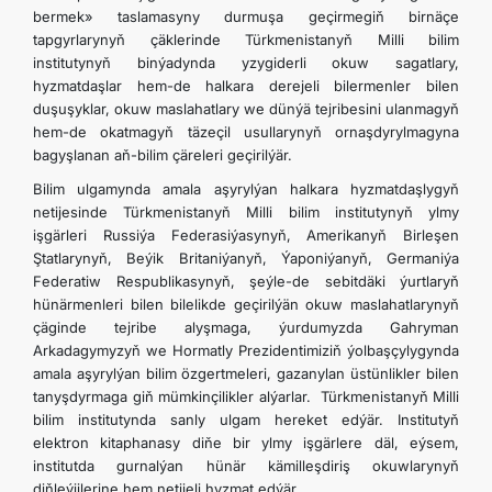
bermek» taslamasyny durmuşa geçirmegiň birnäçe
tapgyrlarynyň çäklerinde Türkmenistanyň Milli bilim
institutynyň binýadynda yzygiderli okuw sagatlary,
hyzmatdaşlar hem-de halkara derejeli bilermenler bilen
duşuşyklar, okuw maslahatlary we dünýä tejribesini ulanmagyň
hem-de okatmagyň täzeçil usullarynyň ornaşdyrylmagyna
bagyşlanan aň-bilim çäreleri geçirilýär.
Bilim ulgamynda amala aşyrylýan halkara hyzmatdaşlygyň
netijesinde Türkmenistanyň Milli bilim institutynyň ylmy
işgärleri Russiýa Federasiýasynyň, Amerikanyň Birleşen
Ştatlarynyň, Beýik Britaniýanyň, Ýaponiýanyň, Germaniýa
Federatiw Respublikasynyň, şeýle-de sebitdäki ýurtlaryň
hünärmenleri bilen bilelikde geçirilýän okuw maslahatlarynyň
çäginde tejribe alyşmaga, ýurdumyzda Gahryman
Arkadagymyzyň we Hormatly Prezidentimiziň ýolbaşçylygynda
amala aşyrylýan bilim özgertmeleri, gazanylan üstünlikler bilen
tanyşdyrmaga giň mümkinçilikler alýarlar. Türkmenistanyň Milli
bilim institutynda sanly ulgam hereket edýär. Institutyň
elektron kitaphanasy diňe bir ylmy işgärlere däl, eýsem,
institutda gurnalýan hünär kämilleşdiriş okuwlarynyň
diňleýjilerine hem netijeli hyzmat edýär.