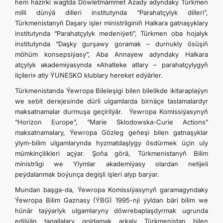
hem häzirki wagtda Döwletmämmet Azady adyndaky Türkmen
milli dünýä dilleri institutynda “Parahatçylyk dilleri”,
Türkmenistanyň Daşary işler ministrliginiň Halkara gatnaşyklary
institutynda “Parahatçylyk medeniýeti”, Türkmen oba hojalyk
institutynda “Daşky gurşawy goramak – durnukly ösüşiň
möhüm konsepsiýasy”, Aba Annaýew adyndaky Halkara
atçylyk akademiýasynda «Ahalteke atlary – parahatçylygyň
ilçileri» atly ÝUNESKO klublary hereket edýärler.
Türkmenistanda Ýewropa Bileleşigi bilen bilelikde ikitaraplaýyn
we sebit derejesinde dürli ulgamlarda birnäçe taslamalardyr
maksatnamalar durmuşa geçirilýär. Ýewropa Komissiýasynyň
“Horizon Europe”, “Marie Sklodowska-Curie Actions”
maksatnamalary, Ýewropa Gözleg geňeşi bilen gatnaşyklar
ylym-bilim ulgamlarynda hyzmatdaşlygy ösdürmek üçin uly
mümkinçilikleri açýar. Şoňa görä, Türkmenistanyň Bilim
ministrligi we Ylymlar akademiýasy olardan netijeli
peýdalanmak boýunça degişli işleri alyp barýar.
Mundan başga-da, Ýewropa Komissiýasynyň garamagyndaky
Ýewropa Bilim Gaznasy (ÝBG) 1995-nji ýyldan bäri bilim we
hünär taýýarlyk ulgamlaryny döwrebaplaşdyrmak ugrunda
edilýän tagallalary goldamak arkaly Türkmenistan bilen