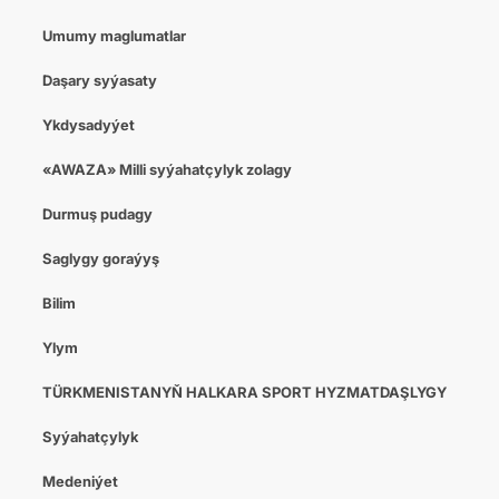
Umumy maglumatlar
Daşary syýasaty
Ykdysadyýet
«AWAZA» Milli syýahatçylyk zolagy
Durmuş pudagy
Saglygy goraýyş
Bilim
Ylym
TÜRKMENISTANYŇ HALKARA SPORT HYZMATDAŞLYGY
Syýahatçylyk
Medeniýet