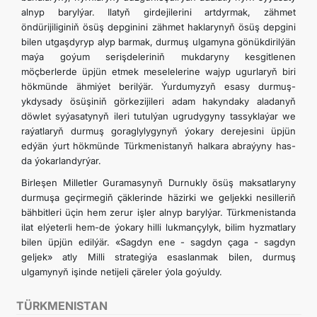
alnyp barylýar. Ilatyň girdejilerini artdyrmak, zähmet
öndürijiliginiň ösüş depginini zähmet haklarynyň ösüş depgini
bilen utgaşdyryp alyp barmak, durmuş ulgamyna gönükdirilýän
maýa goýum serişdeleriniň mukdaryny kesgitlenen
möçberlerde üpjün etmek meselelerine wajyp ugurlaryň biri
hökmünde ähmiýet berilýär. Ýurdumyzyň esasy durmuş-
ykdysady ösüşiniň görkezijileri adam hakyndaky aladanyň
döwlet syýasatynyň ileri tutulýan ugrudygyny tassyklaýar we
raýatlaryň durmuş goraglylygynyň ýokary derejesini üpjün
edýän ýurt hökmünde Türkmenistanyň halkara abraýyny has-
da ýokarlandyrýar.
Birleşen Milletler Guramasynyň Durnukly ösüş maksatlaryny
durmuşa geçirmegiň çäklerinde häzirki we geljekki nesilleriň
bähbitleri üçin hem zerur işler alnyp barylýar. Türkmenistanda
ilat elýeterli hem-de ýokary hilli lukmançylyk, bilim hyzmatlary
bilen üpjün edilýär. «Sagdyn ene - sagdyn çaga - sagdyn
geljek» atly Milli strategiýa esaslanmak bilen, durmuş
ulgamynyň işinde netijeli çäreler ýola goýuldy.
TÜRKMENISTAN