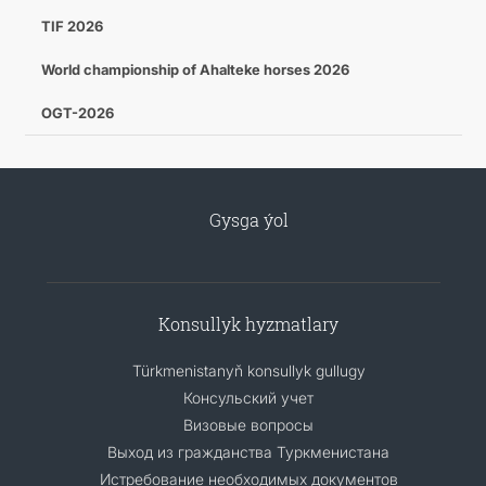
TIF 2026
World championship of Ahalteke horses 2026
OGT-2026
Gysga ýol
Konsullyk hyzmatlary
Türkmenistanyň konsullyk gullugy
Консульский учет
Визовые вопросы
Выход из гражданства Туркменистана
Истребование необходимых документов