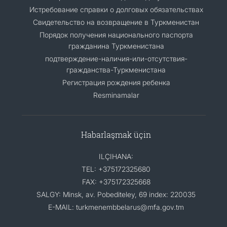
Истребование справки о долговых обязательствах
Свидетельство на возвращение в Туркменистан
Порядок получения национального паспорта
гражданина Туркменистана
подтверждение-наличия-или-отсутствия-
гражданства-Туркменистана
Регистрация рождения ребенка
Resminamalar
Habarlaşmak üçin
ILÇIHANA:
TEL: +375172325680
FAX: +375172325668
SALGY: Minsk, av. Pobediteley, 69 index: 220035
E-MAIL: turkmenembbelarus@mfa.gov.tm