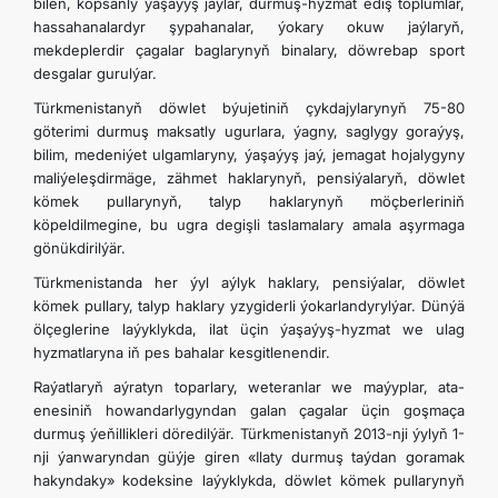
bilen, köpsanly ýaşaýyş jaýlar, durmuş-hyzmat ediş toplumlar,
hassahanalardyr şypahanalar, ýokary okuw jaýlaryň,
mekdeplerdir çagalar baglarynyň binalary, döwrebap sport
desgalar gurulýar.
Türkmenistanyň döwlet býujetiniň çykdajylarynyň 75-80
göterimi durmuş maksatly ugurlara, ýagny, saglygy goraýyş,
bilim, medeniýet ulgamlaryny, ýaşaýyş jaý, jemagat hojalygyny
maliýeleşdirmäge, zähmet haklarynyň, pensiýalaryň, döwlet
kömek pullarynyň, talyp haklarynyň möçberleriniň
köpeldilmegine, bu ugra degişli taslamalary amala aşyrmaga
gönükdirilýär.
Türkmenistanda her ýyl aýlyk haklary, pensiýalar, döwlet
kömek pullary, talyp haklary yzygiderli ýokarlandyrylýar. Dünýä
ölçeglerine laýyklykda, ilat üçin ýaşaýyş-hyzmat we ulag
hyzmatlaryna iň pes bahalar kesgitlenendir.
Raýatlaryň aýratyn toparlary, weteranlar we maýyplar, ata-
enesiniň howandarlygyndan galan çagalar üçin goşmaça
durmuş ýe­ňillikleri döredilýär. Türkmenistanyň 2013-nji ýylyň 1-
nji ýanwaryndan güýje giren «Ilaty durmuş taýdan goramak
hakyndaky» kodeksine laýyklykda, döwlet kömek pullarynyň