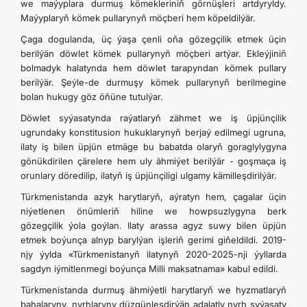
we maýyplara durmuş kömekleriniň görnüşleri artdyryldy.
Maýyplaryň kömek pullarynyň möçberi hem köpeldilýär.
Çaga dogulanda, üç ýaşa çenli oňa gözegçilik etmek üçin
berilýän döwlet kömek pullarynyň möçberi artýar. Ekleýjiniň
bolmadyk halatynda hem döwlet tarapyndan kömek pullary
berilýär. Şeýle-de durmuşy kömek pullarynyň berilmegine
bolan hukugy göz öňüne tutulýar.
Döwlet syýasatynda raýatlaryň zähmet we iş üpjünçilik
ugrundaky konstitusion hukuklarynyň berjaý edilmegi ugruna,
ilaty iş bilen üpjün etmäge bu babatda olaryň goraglylygyna
gönükdirilen çärelere hem uly ähmiýet berilýär - goşmaça iş
orunlary döredilip, ilatyň iş üpjünçiligi ulgamy kämilleşdirilýär.
Türkmenistanda azyk harytlaryň, aýratyn hem, çagalar üçin
niýetlenen önümleriň hiline we howpsuzlygyna berk
gözegçilik ýola goýlan. Ilaty arassa agyz suwy bilen üpjün
etmek boýunça alnyp barylýan işleriň gerimi giňeldildi. 2019-
njy ýylda «Türkmenistanyň ilatynyň 2020-2025-nji ýyllarda
sagdyn iýmitlenmegi boýunça Milli maksatnama» kabul edildi.
Türkmenistanda durmuş ähmiýetli harytlaryň we hyzmatlaryň
bahalaryny, nyrhlaryny düzgünleşdirýän adalatly nyrh syýasaty