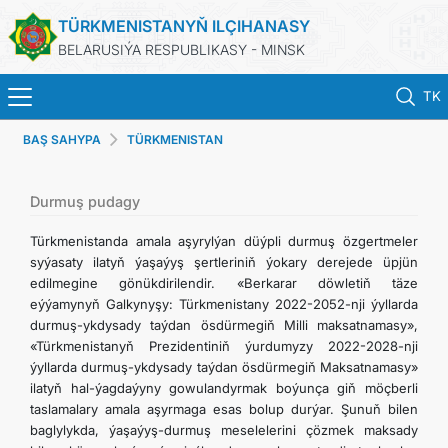
TÜRKMENISTANYŇ ILÇIHANASY
BELARUSIÝA RESPUBLIKASY - MINSK
TK
BAŞ SAHYPA
TÜRKMENISTAN
BAŞ SAHYPA
HABARLAR
Durmuş pudagy
Türkmenistanda amala aşyrylýan düýpli durmuş özgertmeler
TÜRKMENISTAN
syýasaty ilatyň ýaşaýyş şertleriniň ýokary derejede üpjün
edilmegine gönükdirilendir. «Berkarar döwletiň täze
eýýamynyň Galkynyşy: Türkmenistany 2022-2052-nji ýyllarda
KONSULLYK HYZMATLARY
durmuş-ykdysady taýdan ösdürmegiň Milli maksatnamasy»,
«Türkmenistanyň Prezidentiniň ýurdumyzy 2022-2028-nji
DIM
ýyllarda durmuş-ykdysady taýdan ösdürmegiň Maksatnamasy»
ilatyň hal-ýagdaýyny gowulandyrmak boýunça giň möçberli
taslamalary amala aşyrmaga esas bolup durýar. Şunuň bilen
ARAGATNAŞYK
baglylykda, ýaşaýyş-durmuş meselelerini çözmek maksady