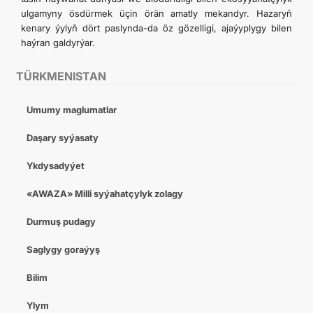
ulgamyny ösdürmek üçin örän amatly mekandyr. Hazaryň
kenary ýylyň dört paslynda-da öz gözelligi, ajaýyplygy bilen
haýran galdyrýar.
TÜRKMENISTAN
Umumy maglumatlar
Daşary syýasaty
Ykdysadyýet
«AWAZA» Milli syýahatçylyk zolagy
Durmuş pudagy
Saglygy goraýyş
Bilim
Ylym