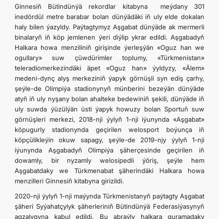
Ginnesiň Bütindünýä rekordlar kitabyna meýdany 301
inedördül metre barabar bolan dünýädäki iň uly elde dokalan
haly bilen ýazyldy. Paýtagtymyz Aşgabat dünýäde ak mermerli
binalaryň iň köp jemlenen ýeri diýlip ykrar edildi. Aşgabadyň
Halkara howa menziliniň girişinde ýerleşýän «Oguz han we
ogullary» suw çüwdürimler toplumy, «Türkmenistan»
teleradiomerkezindäki äpet «Oguz han» ýyldyzy, «Älem»
medeni-dynç alyş merkeziniň ýapyk görnüşli syn ediş çarhy,
şeýle-de Olimpiýa stadionynyň münberini bezeýän dünýäde
atyň iň uly nyşany bolan ahalteke bedewiniň şekili, dünýäde iň
uly suwda ýüzülýän üsti ýapyk howuzy bolan Sportuň suw
görnüşleri merkezi, 2018-nji ýylyň 1-nji iýunynda «Aşgabat»
köpugurly stadionynda geçirilen welosport boýunça iň
köpçülikleýin okuw sapagy, şeýle-de 2019-njy ýylyň 1-nji
iýunynda Aşgabadyň Olimpiýa şäherçesinde geçirilen iň
dowamly, bir nyzamly welosipedli ýöriş, şeýle hem
Aşgabatdaky we Türkmenabat şäherindäki Halkara howa
menzilleri Ginnesiň kitabyna girizildi.
2020-nji ýylyň 1-nji maýynda Türkmenistanyň paýtagty Aşgabat
şäheri Syýahatçylyk şäherleriniň Bütindünýä Federasiýasynyň
agzalygyna kabul edildi. Bu abraýly halkara guramadaky