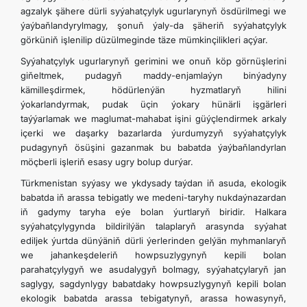
agzalyk şähere dürli syýahatçylyk ugurlarynyň ösdürilmegi we
ýaýbaňlandyrylmagy, şonuň ýaly-da şäheriň syýahatçylyk
görküniň işlenilip düzülmeginde täze mümkinçilikleri açýar.
Syýahatçylyk ugurlarynyň gerimini we onuň köp görnüşlerini
giňeltmek, pudagyň maddy-enjamlaýyn binýadyny
kämilleşdirmek, hödürlenýän hyzmatlaryň hilini
ýokarlandyrmak, pudak üçin ýokary hünärli işgärleri
taýýarlamak we maglumat-mahabat işini güýçlendirmek arkaly
içerki we daşarky bazarlarda ýurdumyzyň syýahatçylyk
pudagynyň ösüşini gazanmak bu babatda ýaýbaňlandyrlan
möçberli işleriň esasy ugry bolup durýar.
Türkmenistan syýasy we ykdysady taýdan iň asuda, ekologik
babatda iň arassa tebigatly we medeni-taryhy nukdaýnazardan
iň gadymy taryha eýe bolan ýurtlaryň biridir. Halkara
syýahatçylygynda bildirilýän talaplaryň arasynda syýahat
ediljek ýurtda dünýäniň dürli ýerlerinden gelýän myhmanlaryň
we jahankeşdeleriň howpsuzlygynyň kepili bolan
parahatçylygyň we asudalygyň bolmagy, syýahatçylaryň jan
saglygy, sagdynlygy babatdaky howpsuzlygynyň kepili bolan
ekologik babatda arassa tebigatynyň, arassa howasynyň,