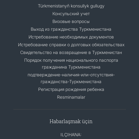
Türkmenistanyň konsullyk gullugy
Консульский учет
Визовые вопросы
Выход из гражданства Туркменистана
Истребование необходимых документов
Истребование справки о долговых обязательствах
Свидетельство на возвращение в Туркменистан
Порядок получения национального паспорта
гражданина Туркменистана
подтверждение-наличия-или-отсутствия-
гражданства-Туркменистана
Регистрация рождения ребенка
Resminamalar
Habarlaşmak üçin
ILÇIHANA: