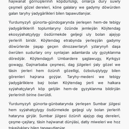
haýwanat görnüşleriniň köpdürlüligi, onlarça dury suwly
çeşmeli gözel dereleri, köne galalary we gadymy döwürden
galan taryhy ýadygärlikleri bilen tapawutlanýar.
Ýurdumyzyň günorta-gündogarynda ýerleşen hem-de tebigy
ýadygärlikleriň toplumlaryny özünde jemleýän Köýtendag
ekosyýahatçylygy ösdürmekde geljegi uly bolan ajaýyp
ýerleriň biridir. Köýtendag etrabynda ýerleşýän gadymy
döwürlerde ýaşap geçen dinozawrlaryň yzlarynyň daşa
öwrülen sudurlary ony synlaýan adamlarda uly gyzyklanma
döredýär. Köýtendagyň Umbardere şaglawugy, Kyrkgyz
gowagy, Gaýnarbaba çeşmesi, dag jülgeleri ýaly gözel we
täsin ýerleri hem özüniň gözelligi, özboluşlylygy bilen
görenleri haýrana goýýar. Taryhy-medeni we tebigy
ýadygärliklere baý bolan Köýtendag ýerli we halkara
syýahatçylaryň köp gelýän hem-de gyzyklanma bildirýän
ýerleriniň birine öwrüldi.
Ýurdumyzyň günorta-günbatarynda ýerleşen Sumbar jülgesi
hem syýahatçylygy ösdürmekde geljegi uly bolan ýerleriň
hataryna girýär. Sumbar jülgesi özüniň ajaýyp dag dereleri,
çeşme-çaýlary, täsin haýwanat dünýäsi, datly miweleri we hoz
tokaýlyklary bilen tapawutlanýar.