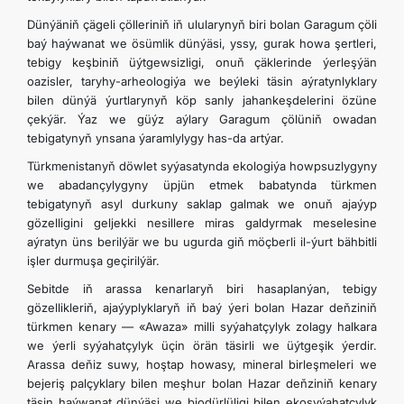
Dünýäniň çägeli çölleriniň iň ulularynyň biri bolan Garagum çöli
baý haýwanat we ösümlik dünýäsi, yssy, gurak howa şertleri,
tebigy keşbiniň üýtgewsizligi, onuň çäklerinde ýerleşýän
oazisler, taryhy-arheologiýa we beýleki täsin aýratynlyklary
bilen dünýä ýurtlarynyň köp sanly jahankeşdelerini özüne
çekýär. Ýaz we güýz aýlary Garagum çölüniň owadan
tebigatynyň ynsana ýaramlylygy has-da artýar.
Türkmenistanyň döwlet syýasatynda ekologiýa howpsuzlygyny
we abadançylygyny üpjün etmek babatynda türkmen
tebigatynyň asyl durkuny saklap galmak we onuň ajaýyp
gözelligini geljekki nesillere miras galdyrmak meselesine
aýratyn üns berilýär we bu ugurda giň möçberli il-ýurt bähbitli
işler durmuşa geçirilýär.
Sebitde iň arassa kenarlaryň biri hasaplanýan, tebigy
gözellikleriň, ajaýyplyklaryň iň baý ýeri bolan Hazar deňziniň
türkmen kenary — «Awaza» milli syýahatçylyk zolagy halkara
we ýerli syýahatçylyk üçin örän täsirli we üýtgeşik ýerdir.
Arassa deňiz suwy, hoştap howasy, mineral birleşmeleri we
bejeriş palçyklary bilen meşhur bolan Hazar deňziniň kenary
täsin haýwanat dünýäsi we biodürlüligi bilen ekosyýahatçylyk