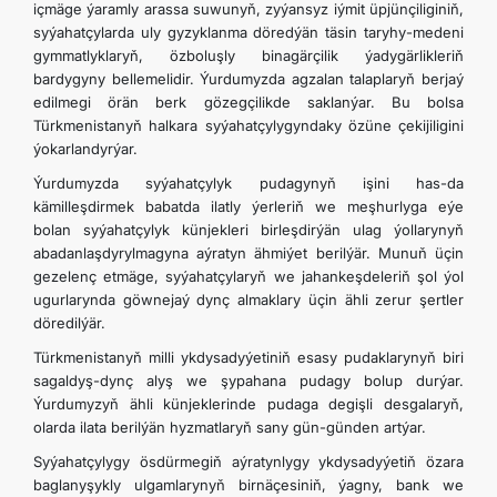
içmäge ýaramly arassa suwunyň, zyýansyz iýmit üpjünçiliginiň,
syýahatçylarda uly gyzyklanma döredýän täsin taryhy-medeni
gymmatlyklaryň, özboluşly binagärçilik ýadygärlikleriň
bardygyny bellemelidir. Ýurdumyzda agzalan talaplaryň berjaý
edilmegi örän berk gözegçilikde saklanýar. Bu bolsa
Türkmenistanyň halkara syýahatçylygyndaky özüne çekijiligini
ýokarlandyrýar.
Ýurdumyzda syýahatçylyk pudagynyň işini has-da
kämilleşdirmek babatda ilatly ýerleriň we meşhurlyga eýe
bolan syýahatçylyk künjekleri birleşdirýän ulag ýollarynyň
abadanlaşdyrylmagyna aýratyn ähmiýet berilýär. Munuň üçin
gezelenç etmäge, syýahatçylaryň we jahankeşdeleriň şol ýol
ugurlarynda göwnejaý dynç almaklary üçin ähli zerur şertler
döredilýär.
Türkmenistanyň milli ykdysadyýetiniň esasy pudaklarynyň biri
sagaldyş-dynç alyş we şypahana pudagy bolup durýar.
Ýurdumyzyň ähli künjeklerinde pudaga degişli desgalaryň,
olarda ilata berilýän hyzmatlaryň sany gün-günden artýar.
Syýahatçylygy ösdürmegiň aýratynlygy ykdysadyýetiň özara
baglanyşykly ulgamlarynyň birnäçesiniň, ýagny, bank we