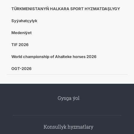
TÜRKMENISTANYŇ HALKARA SPORT HYZMATDAŞLYGY
Syýahatçylyk
Medeniýet
TIF 2026
World championship of Ahalteke horses 2026
OGT-2026
Gysga ýol
Konsullyk hyzmatlary