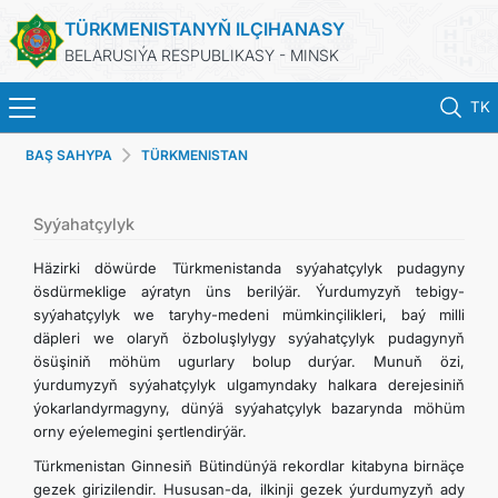
TÜRKMENISTANYŇ ILÇIHANASY
BELARUSIÝA RESPUBLIKASY - MINSK
TK
BAŞ SAHYPA
TÜRKMENISTAN
BAŞ SAHYPA
HABARLAR
Syýahatçylyk
Häzirki döwürde Türkmenistanda syýahatçylyk pudagyny
TÜRKMENISTAN
ösdürmeklige aýratyn üns berilýär. Ýurdumyzyň tebigy-
syýahatçylyk we taryhy-medeni mümkinçilikleri, baý milli
däpleri we olaryň özboluşlylygy syýahatçylyk pudagynyň
KONSULLYK HYZMATLARY
ösüşiniň möhüm ugurlary bolup durýar. Munuň özi,
ýurdumyzyň syýahatçylyk ulgamyndaky halkara derejesiniň
DIM
ýokarlandyrmagyny, dünýä syýahatçylyk bazarynda möhüm
orny eýelemegini şertlendirýär.
ARAGATNAŞYK
Türkmenistan Ginnesiň Bütindünýä rekordlar kitabyna birnäçe
gezek girizilendir. Hususan-da, ilkinji gezek ýurdumyzyň ady