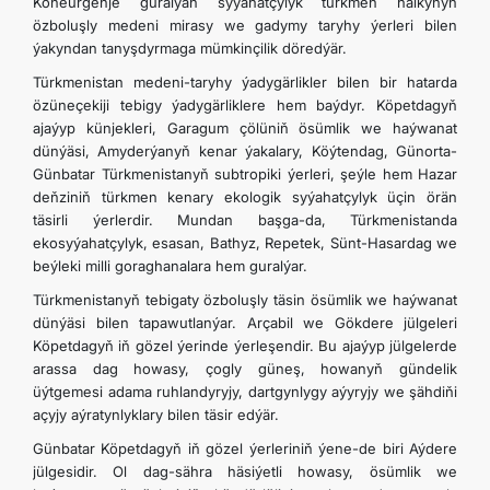
Köneürgenje guralýan syýahatçylyk türkmen halkynyň
özboluşly medeni mirasy we gadymy taryhy ýerleri bilen
ýakyndan tanyşdyrmaga mümkinçilik döredýär.
Türkmenistan medeni-taryhy ýadygärlikler bilen bir hatarda
özüneçekiji tebigy ýadygärliklere hem baýdyr. Köpetdagyň
ajaýyp künjekleri, Garagum çölüniň ösümlik we haýwanat
dünýäsi, Amyderýanyň kenar ýakalary, Köýtendag, Günorta-
Günbatar Türkmenistanyň subtropiki ýerleri, şeýle hem Hazar
deňziniň türkmen kenary ekologik syýahatçylyk üçin örän
täsirli ýerlerdir. Mundan başga-da, Türkmenistanda
ekosyýahatçylyk, esasan, Bathyz, Repetek, Sünt-Hasardag we
beýleki milli goraghanalara hem guralýar.
Türkmenistanyň tebigaty özboluşly täsin ösümlik we haýwanat
dünýäsi bilen tapawutlanýar. Arçabil we Gökdere jülgeleri
Köpetdagyň iň gözel ýerinde ýerleşendir. Bu ajaýyp jülgelerde
arassa dag howasy, çogly güneş, howanyň gündelik
üýtgemesi adama ruhlandyryjy, dartgynlygy aýyryjy we şähdiňi
açyjy aýratynlyklary bilen täsir edýär.
Günbatar Köpetdagyň iň gözel ýerleriniň ýene-de biri Aýdere
jülgesidir. Ol dag-sähra häsiýetli howasy, ösümlik we