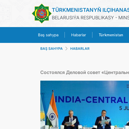
TÜRKMENISTANYŇ ILÇIHANA
BELARUSIÝA RESPUBLIKASY - MIN
Türkmenistan
Baş sahypa
Habarlar
BAŞ SAHYPA
HABARLAR
Состоялся Деловой совет «Центральн