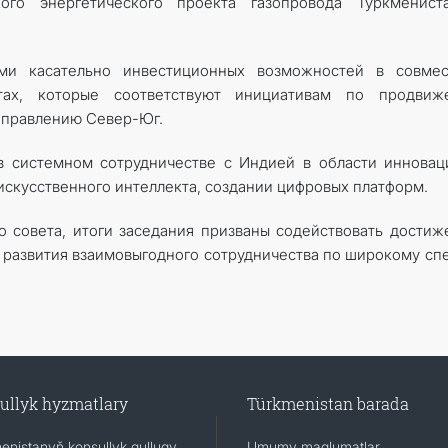
ого энергетического проекта газопровода Туркменист
ми касательно инвестиционных возможностей в совмес
ктах, которые соответствуют инициативам по продвиж
аправлению Север-Юг.
в системном сотрудничестве с Индией в области инновац
 искусственного интеллекта, создании цифровых платформ.
 совета, итоги заседания призваны содействовать дости
 развития взаимовыгодного сотрудничества по широкому сп
ullyk hyzmatlary
Türkmenistan barada
enistanyň konsullyk gullugy
Umumy maglumatlar