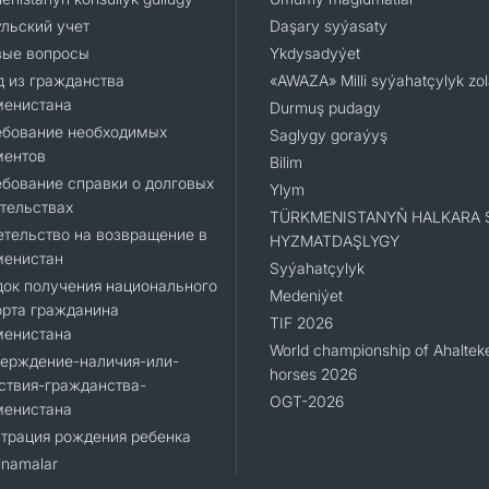
льский учет
Daşary syýasaty
вые вопросы
Ykdysadyýet
 из гражданства
«AWAZA» Milli syýahatçylyk zo
менистана
Durmuş pudagy
ебование необходимых
Saglygy goraýyş
ментов
Bilim
бование справки о долговых
Ylym
тельствах
TÜRKMENISTANYŇ HALKARA 
тельство на возвращение в
HYZMATDAŞLYGY
менистан
Syýahatçylyk
ок получения национального
Medeniýet
орта гражданина
TIF 2026
менистана
World championship of Ahaltek
верждение-наличия-или-
horses 2026
ствия-гражданства-
OGT-2026
менистана
трация рождения ребенка
namalar