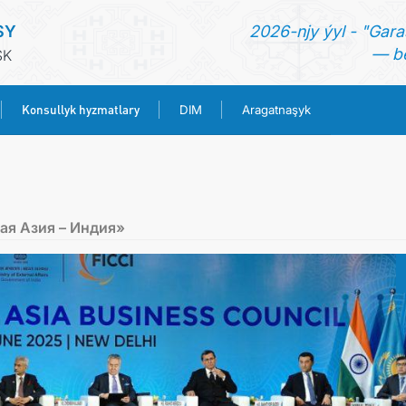
SY
2026-njy ýyl - "Gara
— be
SK
Konsullyk hyzmatlary
DIM
Aragatnaşyk
BAŞ SAHYPA
HABARLAR
ая Азия – Индия»
TÜRKMENISTAN
KONSULLYK HYZMATLARY
DIM
ARAGATNAŞYK