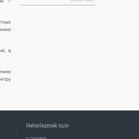
03 Iýun 2026
ан –
тных
ению
ий, в
жению
ектру
Habarlaşmak üçin
ILÇIHANA: