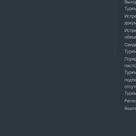
Выход
Турк
Истр
доку
Истре
обяза
Свиде
Турк
Поряд
пасп
Турк
подт
отсут
Турк
Регис
Resmi