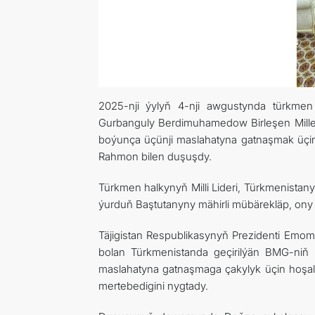
2025-nji ýylyň 4-nji awgustynda türkmen 
Gurbanguly Berdimuhamedow Birleşen Mille
boýunça üçünji maslahatyna gatnaşmak üçin
Rahmon bilen duşuşdy.
Türkmen halkynyň Milli Lideri, Türkmenist
ýurduň Baştutanyny mähirli mübärekläp, ony
Täjigistan Respublikasynyň Prezidenti Emo
bolan Türkmenistanda geçirilýän BMG-niň
maslahatyna gatnaşmaga çakylyk üçin hoşall
mertebedigini nygtady.