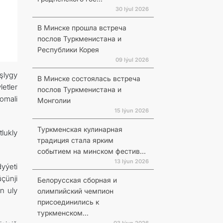
30 Iýul 2026
В Минске прошла встреча
послов Туркменистана и
Республики Корея
09 Iýul 2026
şlygy
В Минске состоялась встреча
etler
послов Туркменистана и
omali
Монголии
15 Iýun 2026
Туркменская кулинарная
lukly
традиция стала ярким
событием на минском фестив...
13 Iýun 2026
yýeti
çünji
Белорусская сборная и
n uly
олимпийский чемпион
присоединились к
туркменском...