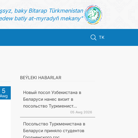
şsyz, baky Bitarap Türkmenistan
dew batly at-myradyň mekany"
TK
BEÝLEKI HABARLAR
5
Новый посол Узбекистана в
Awg
Беларуси нанес визит в
посольство Туркменист...
05 Awg 2026
Посольство Туркменистана в
Беларуси приняло студентов
Гродненского гос...