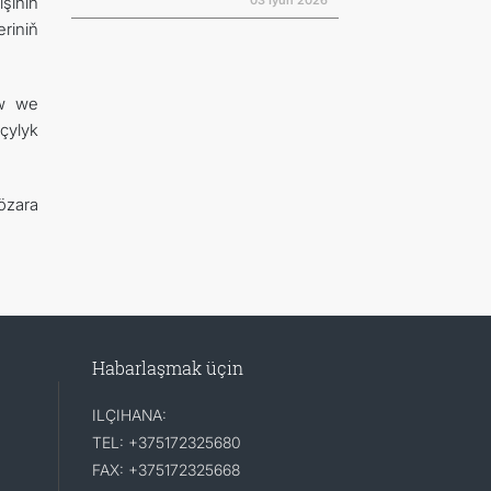
03 Iýun 2026
şiniň
eriniň
ow we
çylyk
özara
Habarlaşmak üçin
ILÇIHANA:
TEL: +375172325680
FAX: +375172325668