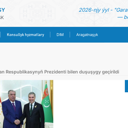
SY
2026-njy ýyl - "Gara
— be
SK
Konsullyk hyzmatlary
DIM
Aragatnaşyk
BAŞ SAHYPA
HABARLAR
tan Respublikasynyň Prezidenti bilen duşuşygy geçirildi
TÜRKMENISTAN
KONSULLYK HYZMATLARY
DIM
ARAGATNAŞYK