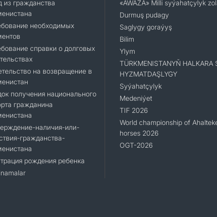
 из гражданства
«AWAZA» Milli syýahatçylyk zo
менистана
Durmuş pudagy
ебование необходимых
Saglygy goraýyş
ментов
Bilim
бование справки о долговых
Ylym
тельствах
TÜRKMENISTANYŇ HALKARA 
тельство на возвращение в
HYZMATDAŞLYGY
менистан
Syýahatçylyk
ок получения национального
Medeniýet
орта гражданина
TIF 2026
менистана
World championship of Ahaltek
верждение-наличия-или-
horses 2026
ствия-гражданства-
OGT-2026
менистана
трация рождения ребенка
namalar