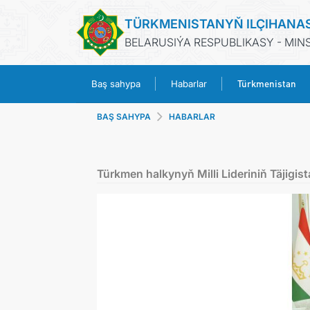
TÜRKMENISTANYŇ ILÇIHANA
BELARUSIÝA RESPUBLIKASY - MIN
Türkmenistan
Baş sahypa
Habarlar
BAŞ SAHYPA
HABARLAR
Türkmen halkynyň Milli Lideriniň Täjigis