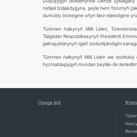
Duşuşygyň dowamynda Deňze çykalgasy bo
netijeli boljakdygyna, şeýle hem forumyň çäk
durnukly ösmegine oňyn täsir etjekdigine ynam
Türkmen halkynyň Milli Lideri, Türkmen
Täjigistan Respublikasynyň Prezidenti Emoma
gatnaşyklarynyň işjeň ösdürilýändigini kanaga
Türkmen halkynyň Milli Lideri we dostlukly
hyzmatdaşlygyň mundan beýläk-de ilerledilmeg
Gysga ýol
Kons
Türkm
Консу
Визо