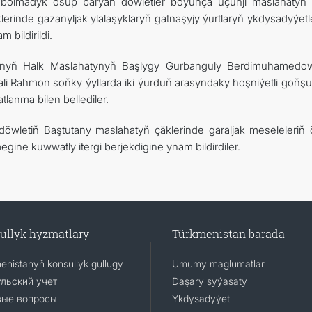
lmadyk ösüp barýan döwletler boýunça üçünji maslahatyň i
lerinde gazanyljak ylalaşyklaryň gatnaşyjy ýurtlaryň ykdysadyýetl
 bildirildi.
istanyň Halk Maslahatynyň Başlygy Gurbanguly Berdimuhamed
li Rahmon soňky ýyllarda iki ýurduň arasyndaky hoşniýetli goňşu
tlanma bilen bellediler.
 döwletiň Baştutany maslahatyň çäklerinde garaljak meseleleriň 
ine kuwwatly itergi berjekdigine ynam bildirdiler.
ullyk hyzmatlary
Türkmenistan barada
enistanyň konsullyk gullugy
Umumy maglumatlar
льский учет
Daşary syýasaty
вые вопросы
Ykdysadyýet