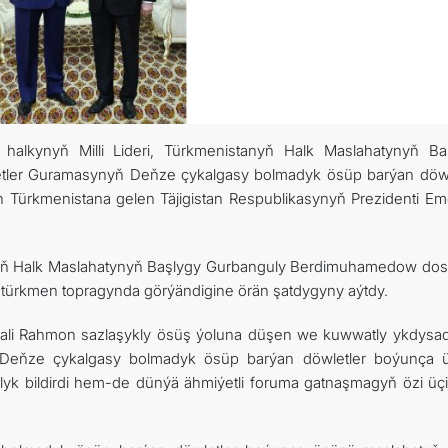
halkynyň Milli Lideri, Türkmenistanyň Halk Maslahatynyň Ba
tler Guramasynyň Deňze çykalgasy bolmadyk ösüp barýan döwl
 Türkmenistana gelen Täjigistan Respublikasynyň Prezidenti Em
anyň Halk Maslahatynyň Başlygy Gurbanguly Berdimuhamedow dost
 türkmen topragynda görýändigine örän şatdygyny aýtdy.
mali Rahmon sazlaşykly ösüş ýoluna düşen we kuwwatly ykdysad
 Deňze çykalgasy bolmadyk ösüp barýan döwletler boýunça ü
yk bildirdi hem-de dünýä ähmiýetli foruma gatnaşmagyň özi üçi