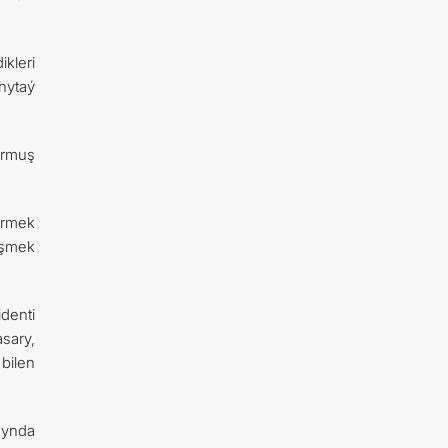
kleri
hytaý
urmuş
ermek
işmek
denti
sary,
bilen
synda