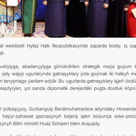
t wekiliýeti Hytaý Halk Respublikasynda saparda boldy. Iş sa
di.
nuklylyga, abadançylyga gönükdirilen strategik maýa goýum 
rt ýaly wajyp ugurlarynda gatnaşyklary ýola goýmak iki halkyň m
n tanyşmaga ýardam edýär. Bu ugurlarda gatnaşyklary işjeň ösd
laşdyrýan, şol sanda diplomatik derejedäki pugta dostluk köprül
tiniň ýolbaşçysy, Gurbanguly Berdimuhamedow adyndaky Howanda
aýyr-sahawat gaznasynyň bejeriş işleri boýunça wise-prezi
ynyň Bilim ministri Huaý Szinpen bilen duşuşdy.