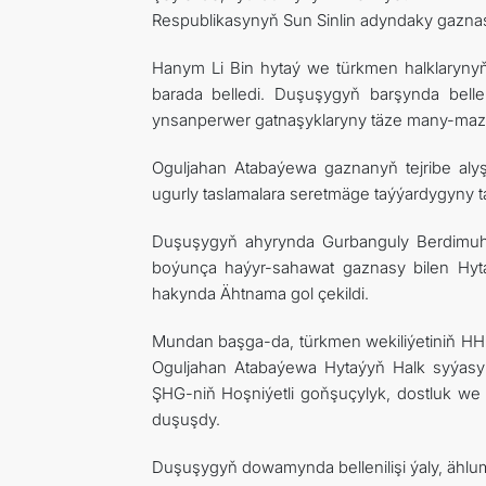
Respublikasynyň Sun Sinlin adyndaky gaznas
Hanym Li Bin hytaý we türkmen halklarynyň 
barada belledi. Duşuşygyň barşynda bellen
ynsanperwer gatnaşyklaryny täze many-mazmu
Oguljahan Atabaýewa gaznanyň tejribe aly
ugurly taslamalara seretmäge taýýardygyny 
Duşuşygyň ahyrynda Gurbanguly Berdimu
boýunça haýyr-sahawat gaznasy bilen Hy
hakynda Ähtnama gol çekildi.
Mundan başga-da, türkmen wekiliýetiniň HH
Oguljahan Atabaýewa Hytaýyň Halk syýasy k
ŞHG-niň Hoşniýetli goňşuçylyk, dostluk w
duşuşdy.
Duşuşygyň dowamynda bellenilişi ýaly, ählu