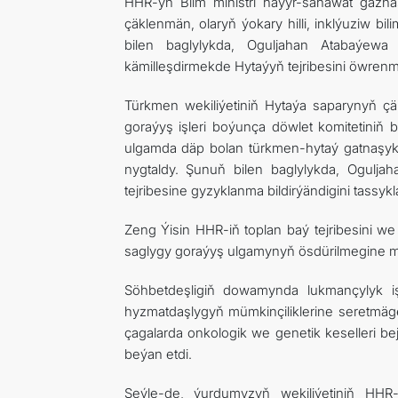
HHR-yň Bilm ministri haýyr-sahawat gazn
çäklenmän, olaryň ýokary hilli, inklýuziw 
bilen baglylykda, Oguljahan Atabaýewa 
kämilleşdirmekde Hytaýyň tejribesini öwren
Türkmen wekiliýetiniň Hytaýa saparynyň ç
goraýyş işleri boýunça döwlet komitetini
ulgamda däp bolan türkmen-hytaý gatnaşyk
nygtaldy. Şunuň bilen baglylykda, Ogul
tejribesine gyzyklanma bildirýändigini tassykl
Zeng Ýisin HHR-iň toplan baý tejribesini 
saglygy goraýyş ulgamynyň ösdürilmegine 
Söhbetdeşligiň dowamynda lukmançylyk iş
hyzmatdaşlygyň mümkinçiliklerine seretmäge
çagalarda onkologik we genetik keselleri b
beýan etdi.
Şeýle-de, ýurdumyzyň wekiliýetiniň HHR