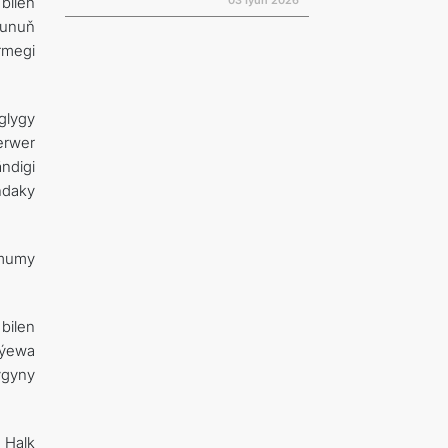
03 Iýun 2026
bilen
Şunuň
rmegi
glygy
erwer
ndigi
ndaky
umumy
bilen
aýewa
ygyny
 Halk