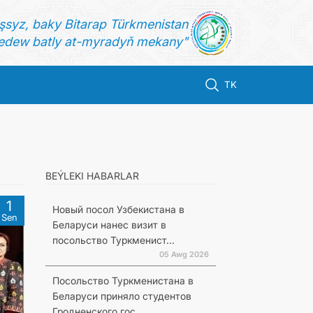
şsyz, baky Bitarap Türkmenistan
dew batly at-myradyň mekany"
TK
BEÝLEKI HABARLAR
1
Новый посол Узбекистана в
Sen
Беларуси нанес визит в
посольство Туркменист...
05 Awg 2026
Посольство Туркменистана в
Беларуси приняло студентов
Гродненского гос...