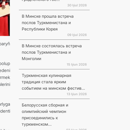
30 Iýul 2026
В Минске прошла встреча
послов Туркменистана и
Республики Корея
09 Iýul 2026
paryň
В Минске состоялась встреча
послов Туркменистана и
Монголии
bolup
15 Iýun 2026
edeni
Туркменская кулинарная
ürmek
традиция стала ярким
erini
событием на минском фестив...
13 Iýun 2026
rlyga
Белорусская сборная и
denti
олимпийский чемпион
присоединились к
туркменском...