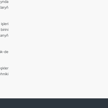
synda
laryň
şleri
irini
ganyň
äk-de
şkler
hniki