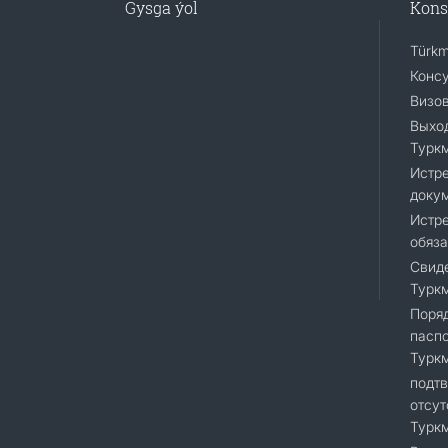
Gysga ýol
Kons
Türkm
Консу
Визо
Выход
Турк
Истр
доку
Истре
обяза
Свиде
Турк
Поряд
пасп
Турк
подт
отсут
Турк