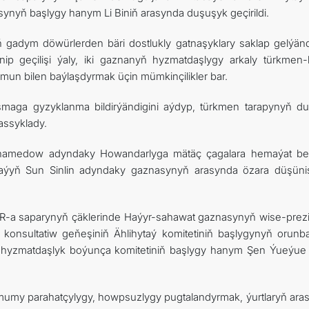
ynyň başlygy hanym Li Biniň arasynda duşuşyk geçirildi.
gadym döwürlerden bäri dostlukly gatnaşyklary saklap gelýändi
ip geçilişi ýaly, iki gaznanyň hyzmatdaşlygy arkaly türkmen-
n bilen baýlaşdyrmak üçin mümkinçilikler bar.
şmaga gyzyklanma bildirýändigini aýdyp, türkmen tarapynyň d
tassyklady.
hamedow adyndaky Howandarlyga mätäç çagalara hemaýat b
taýyň Sun Sinlin adyndaky gaznasynyň arasynda özara düşün
R-a saparynyň çäklerinde Haýyr-sahawat gaznasynyň wise-prezi
onsultatiw geňeşiniň Ählihytaý komitetiniň başlygynyň orunba
e hyzmatdaşlyk boýunça komitetiniň başlygy hanym Şen Ýueýue 
mumy parahatçylygy, howpsuzlygy pugtalandyrmak, ýurtlaryň ara