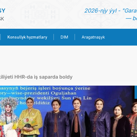
SY
2026-njy ýyl - "Gara
— be
SK
Konsullyk hyzmatlary
DIM
Aragatnaşyk
BAŞ SAHYPA
HABARLAR
liýeti HHR-da iş saparda boldy
TÜRKMENISTAN
KONSULLYK HYZMATLARY
DIM
ARAGATNAŞYK