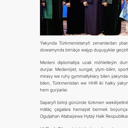
Ýakynda Türkmenistanyň zenanlardan ybara
dowamynda birnäçe wajyp duşuşyklar geçiril
Medeni diplomatiýa uzak möhletleýin dur
durýar. Medeniýet, sungat, ylym-bilim, spo
mirasy we ruhy gymmatlyklary bilen ýakynda
bilen, Türkmenistan we HHR iki halky ýakyn
hem gurýarlar.
Saparyň birinji gününde türkmen wekiliýe
mätäç çagalara hemaýat bermek boýunça h
Oguljahan Atabaýewa Hytaý Halk Respublikas