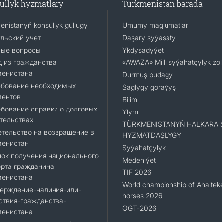
ullyk hyzmatlary
Türkmenistan barada
enistanyň konsullyk gullugy
Umumy maglumatlar
льский учет
Daşary syýasaty
вые вопросы
Ykdysadyýet
 из гражданства
«AWAZA» Milli syýahatçylyk zo
менистана
Durmuş pudagy
ебование необходимых
Saglygy goraýyş
ментов
Bilim
бование справки о долговых
Ylym
тельствах
TÜRKMENISTANYŇ HALKARA 
тельство на возвращение в
HYZMATDAŞLYGY
менистан
Syýahatçylyk
ок получения национального
Medeniýet
орта гражданина
TIF 2026
менистана
World championship of Ahaltek
верждение-наличия-или-
horses 2026
ствия-гражданства-
OGT-2026
менистана