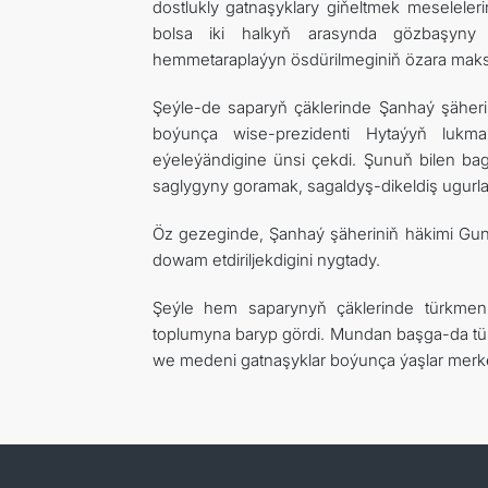
dostlukly gatnaşyklary giňeltmek meselele
bolsa iki halkyň arasynda gözbaşyny 
hemmetaraplaýyn ösdürilmeginiň özara maksa
Şeýle-de saparyň çäklerinde Şanhaý şäherin
boýunça wise-prezidenti Hytaýyň lukman
eýeleýändigine ünsi çekdi. Şunuň bilen b
saglygyny goramak, sagaldyş-dikeldiş ugurlary
Öz gezeginde, Şanhaý şäheriniň häkimi Gu
dowam etdiriljekdigini nygtady.
Şeýle hem saparynyň çäklerinde türkmen 
toplumyna baryp gördi. Mundan başga-da tür
we medeni gatnaşyklar boýunça ýaşlar merke