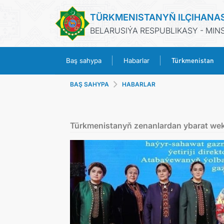
TÜRKMENISTANYŇ ILÇIHANA
BELARUSIÝA RESPUBLIKASY - MIN
Türkmenistan
Baş sahypa
Habarlar
BAŞ SAHYPA
HABARLAR
Türkmenistanyň zenanlardan ybarat weki