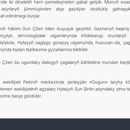
rinde iki döwletiň hem çemeleşmeleri gabat gelýär. Munuň esa
asyrlaryň jümmüşinden alyp gaýdýan dostlukly gatnaşyk
t edinilmegi durýar.
iň häkimi Gun Çžen bilen duşuşyk geçirildi. Gaznanyň bejeriş i
çylyk, tehnologiýalar ulgamlarynda öňdebaryjy orunlaryň b
aglylykda, Hytaýyň saglygy goraýyş ulgamynda, hususan-da, ça
nda toplan tejribesine gyzyklanma bildirildi.
n Çžen bu ugurdaky dialogyň çagalaryň bähbidine mundan beýl
wekiliýeti Pekiniň merkezinde ýerleşýän «Gugun» taryhy kö
kmen wekiliýetiniň agzalary Hytaýyň Sun Sinlin adyndaky ylmy-te
zine baryp gördüler.