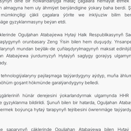
asynyň diňe bir howandarlyga mätäç çagalara hemaýat etmek 
bilim almagyna hem uly ähmiýet berýändigine ýokary baha berdi. 
mümkinçiligi çäkli çagalara ýörite we inklýuziw bilim be
mäge gyzyklanmasyny beýan etdi.
äklerinde Oguljahan Atabaýewa Hytaý Halk Respublikasynyň Sa
ň başlygynyň orunbasary Zeng Ýisin bilen hem duşuşdy. Ynsanp
larynyň mundan beýläk-de çuňlaşdyrylmagynyň maksat edinilýä
jahan Atabaýewa ýurdumyzyň Hytaýyň saglygy goraýyş ulgamy
ady.
we tehnologiýalaryny paýlaşmaga taýýardygyny aýdyp, muňa ähl
möhüm goşant hökmünde garalýandygyny belledi.
gärleriniň hünär derejesini ýokarlandyrmak ulgamynda HHR 
 gyzyklanma bildirildi. Şunuň bilen bir hatarda, Oguljahan Atab
ejermek boýunça hytaý tarapynyň tejribesini öwrenmäge taýýard
-e saparynyň çäklerinde Oguljahan Atabaýewa bilen Hytaý